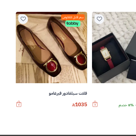
سعر قابل للتفاوض
فلات سيلفادور فيرغامو
1035
8% خصم