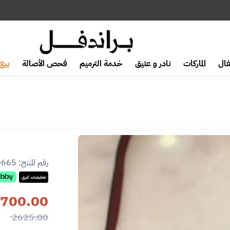
ال
الماركات
نادر و عتيق
خدمة الترميم
فحص الأصالة
بيع 
رقم المنتج:
0665
تخفيضات كبرى
700.00
2625.00