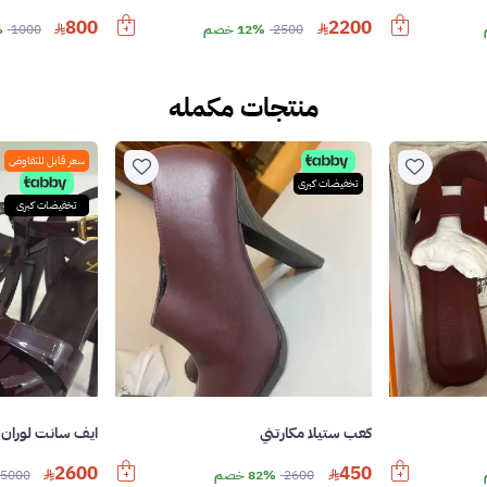
800
2200
2500
12% خصم
1000
%
منتجات مكمله
سعر قابل للتفاوض
تخفيضات كبرى
تخفيضات كبرى
كعب ستيلا مكارتني
ايف سانت لوران 
2600
450
2600
82% خصم
5000