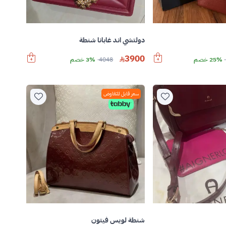
دولتشي اند غابانا شنطة
3900
25% خصم
4048
3% خصم
سعر قابل للتفاوض
شنطة لويس فيتون