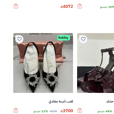
4072
20 خصم
حذاء
كعب أمينة معادي
3700
48% خصم
4230
12% خصم