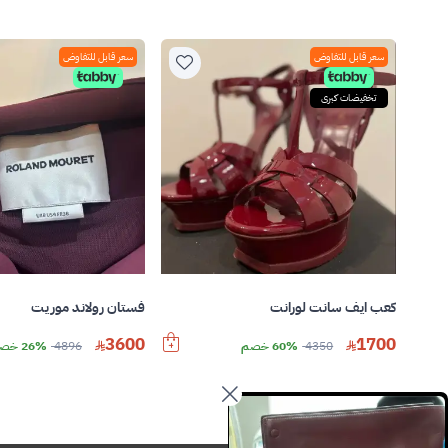
سعر قابل للتفاوض
سعر قابل للتفاوض
تخفيضات كبرى
كعب ايف سانت لورانت
فستان رولاند موريت
3600
1700
4350
60% خصم
4896
26% خصم