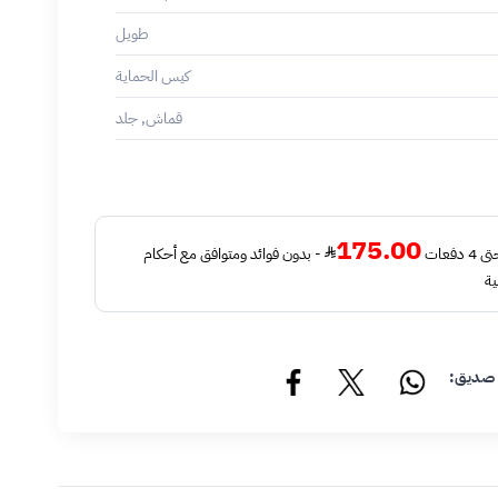
طويل
كيس الحماية
قماش, جلد
175.00
فعات
- بدون فوائد ومتوافق مع أحكام
ية
 صديق: