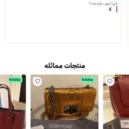
فيها عيوب واضحه ؟
لا
منتجات مماثله