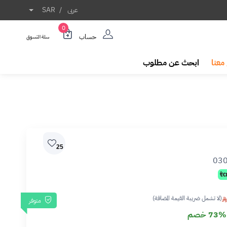
عربى
/
SAR
0
حساب
سلة التسوق
معنا
ابحث عن مطلوب
25
03
(لا تشمل ضريبة القيمة المضافة)
متوفر
73% خصم