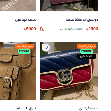
دولتشي اند غابانا شنطة
شنطة توم فورد
5000
2500
3800
34% خصم
سعر قابل للتفاوض
سعر قابل للتفاوض
تخفيضات كبرى
شنطة قوتشي
كلوي C شنطة