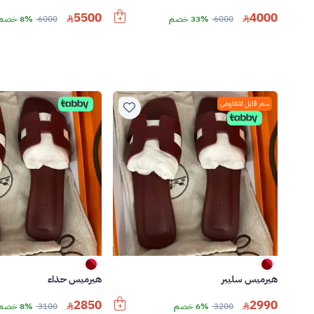
5500
4000
6000
33% خصم
6000
8% خصم
سعر قابل للتفاوض
هيرميس سليبر
هيرميس حذاء
2850
2990
3200
6% خصم
3100
8% خصم