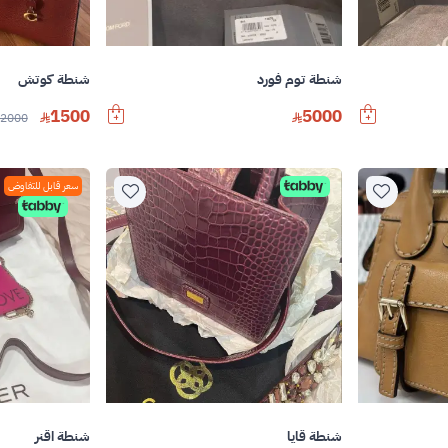
شنطة توم فورد
شنطة كوتش
1500
5000
2000
سعر قابل للتفاوض
شنطة قايا
شنطة اقنر