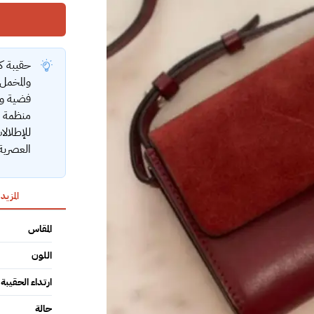
حقيبة كت
والمخمل
فضية وح
منظمة ل
للإطلالا
العصرية 
المزيد
المقاس
اللون
ارتداء الحقيبة
حالة