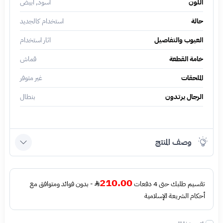
اللون
أسود, أبيض
حالة
استخدام كالجديد
العيوب والتفاصيل
اثار استخدام
خامة القطعة
قماش
الملحقات
غير متوفر
الرجال يرتدون
بنطال
وصف المنتج
210.00
تقسيم طلبك حتى 4 دفعات
- بدون فوائد ومتوافق مع
أحكام الشريعة الإسلامية