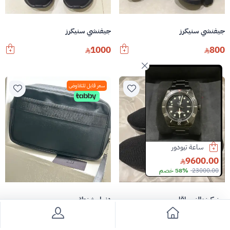
جيفنشي سنيكرز
جيفنشي سنيكرز
1000
800
سعر قابل للتفاوض
سعر قابل للتفاوض
ساعة تيودور
لويفي حذاء
شنطة توري بورش
2300.00
1150.00
9600.00
23000.00
58% خصم
1700.00
32% خصم
2500.00
8% خصم
سنيكرز بالنسياقا
دنهل شنطة
750
2700
3700
27% خصم