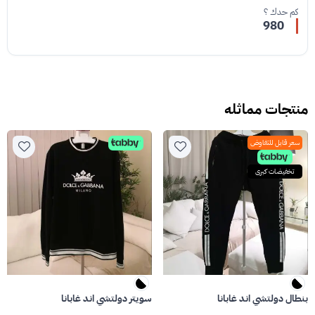
كم حدك ؟
980
منتجات مماثله
سعر قابل للتفاوض
تخفيضات كبرى
بنطال دولتشي اند غابانا
سويتر دولتشي اند غابانا