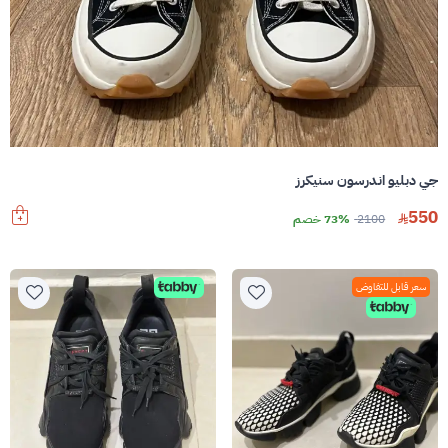
جي دبليو اندرسون سنيكرز
550
2100
73% خصم
سعر قابل للتفاوض