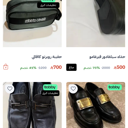
تخفيضات كبرى
حذاء سيلفادور فيرغامو
حقيبة روبرتو كافالي
700
500
2000
75% خصم
مباع
1200
41% خصم
تخفيضات كبرى