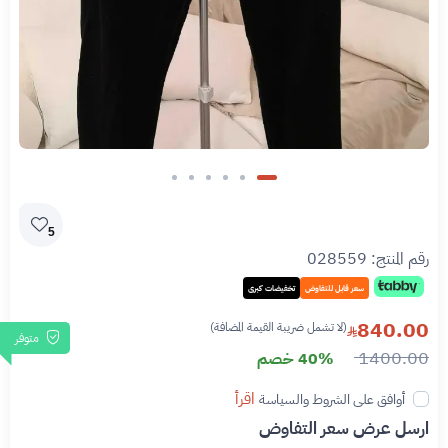
5
رقم المنتج:
028559
سعر قابل للتفاوض
تخفيضات كبرى
840.00
(لا تشمل ضريبة القيمة المضافة)
متوفر
1400.00
40% خصم
اقرأ
أوافق على الشروط والسياسة
ارسل عرض سعر التفاوض