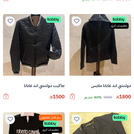
تخفيضات كبرى
دولتشي اند غابانا ملابس
جاكيت دولتشي اند غابانا
1500
1800
3000
40% خصم
سعر قابل للتفاوض
تخفيضات كبرى