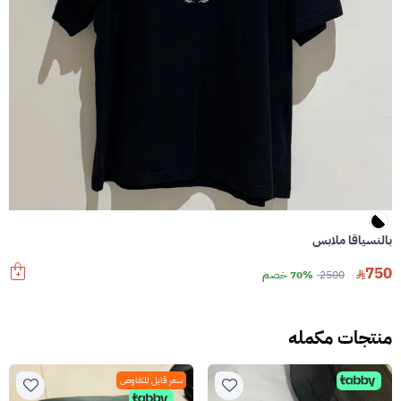
بالنسياقا ملابس
750
2500
70% خصم
منتجات مكمله
سعر قابل للتفاوض