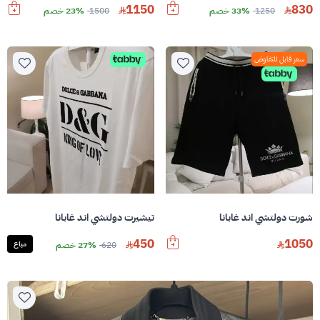
1150
830
1250
33% خصم
1500
23% خصم
سعر قابل للتفاوض
شورت دولتشي اند غابانا
تيشيرت دولتشي اند غابانا
450
1050
620
27% خصم
مباع