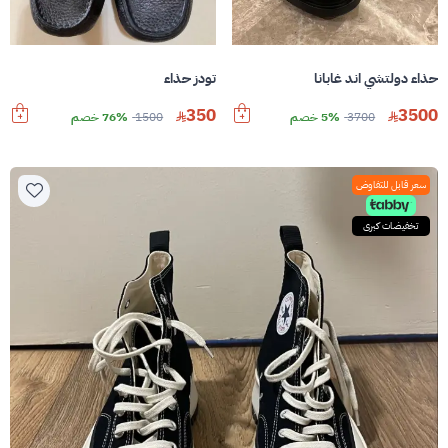
حذاء دولتشي اند غابانا
تودز حذاء
350
3500
3700
5% خصم
1500
76% خصم
سعر قابل للتفاوض
تخفيضات كبرى