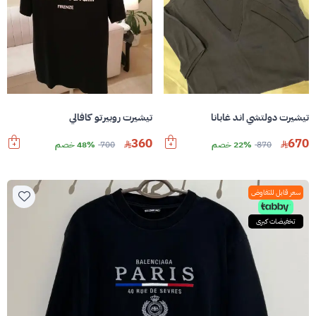
تيشيرت دولتشي اند غابانا
تيشيرت روبيرتو كافالي
360
670
870
22% خصم
700
48% خصم
سعر قابل للتفاوض
تخفيضات كبرى