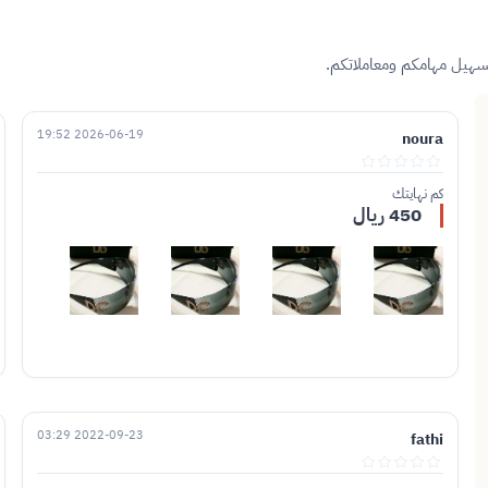
تسهيل مهامكم ومعاملاتكم.
2026-06-19 19:52
noura
كم نهايتك
450 ريال
2022-09-23 03:29
fathi