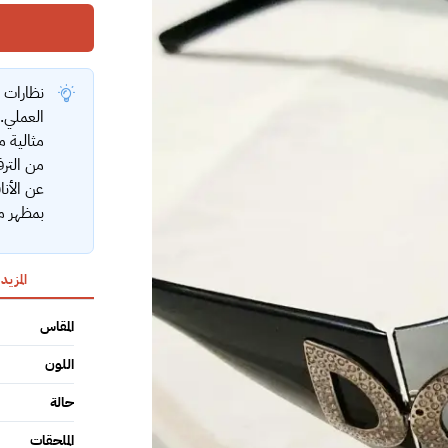
نظارات ش
العملي. 
من الترف
عن الأنا
بمظهر مم
المزيد
المقاس
اللون
حالة
الملحقات