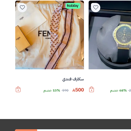
سكارف فندي
500
2
68% خصم
590
15% خصم