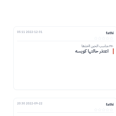
2022-12-31 05:11
fathi
٢٥٠ مناسب الحين ااخذها
اعتذر حالتها كويسه
2022-09-22 20:30
fathi