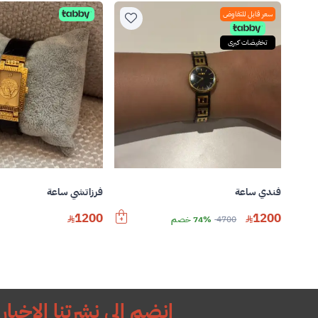
سعر قابل للتفاوض
تخفيضات كبرى
فندي ساعة
فرزاتشي ساعة
1200
1200
4700
74% خصم
انضم إلى نشرتنا الإخباري