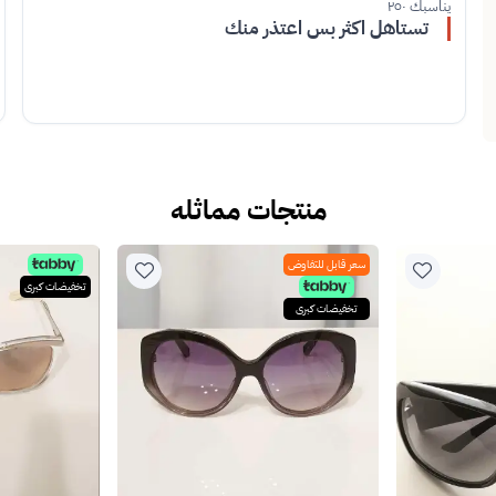
يناسبك ٢٥٠
تستاهل اكثر بس اعتذر منك
منتجات مماثله
سعر قابل للتفاوض
تخفيضات كبرى
تخفيضات كبرى