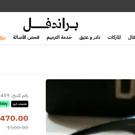
ال
الماركات
نادر و عتيق
خدمة الترميم
فحص الأصالة
بيع 
رقم المنتج:
8459
تخفيضات كبرى
470.00
1500.00