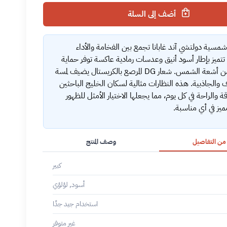
أضف إلى السلة
مسية دولتشي آند غابانا تجمع بين الفخامة والأداء
تتميز بإطار أسود أنيق وعدسات رمادية عاكسة توفر حماية
مثالية من أشعة الشمس. شعار DG المرصع بالكريستال يضيف لمسة
 والجاذبية. هذه النظارات مثالية لسكان الخليج الباحثين
قة والراحة في كل يوم، مما يجعلها الاختيار الأمثل للظهور
يز في أي مناسبة.
 من التفاصيل
وصف المنتج
كبير
أسود, لؤلؤي
استخدام جيد جدًا
غير متوفر