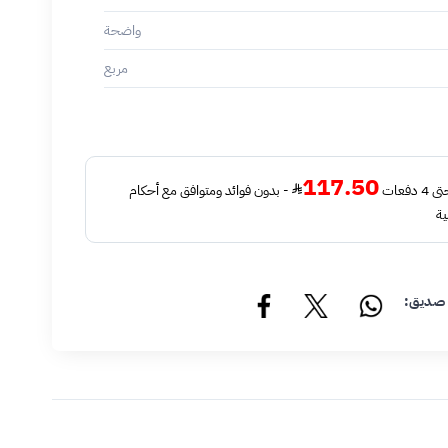
واضحة
مربع
117.50
فعات
- بدون فوائد ومتوافق مع أحكام
ية
 صديق: