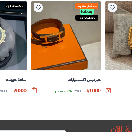
سعر قابل للتفاوض
تخفيضات كبرى
تخفيضات كبرى
هيرميس اكسسوارات
ساعة هوبلت
9000
1000
2900
65% خصم
9000
ة الآن