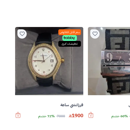
سعر قابل للتفاوض
تخفيضات كبرى
فرزاتشي ساعة
1900
60% خصم
7000
72% خصم