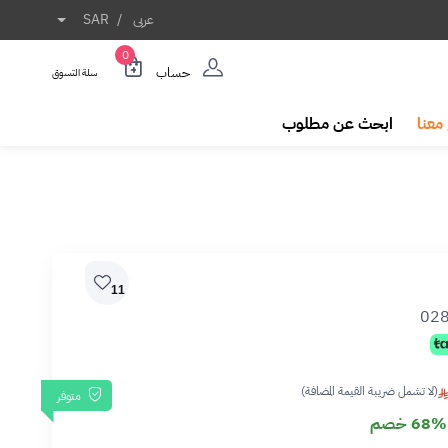
عربى
/
SAR
0
حساب
سلة التسوق
معنا
ابحث عن مطلوب
11
02
(لا تشمل ضريبة القيمة المضافة)
متوفر
68% خصم