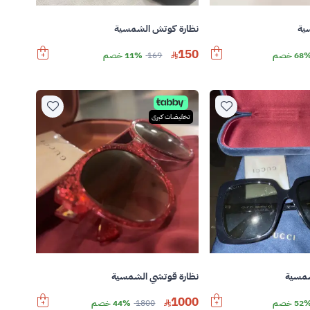
ية
نظارة كوتش الشمسية
150
68 خصم
169
11% خصم
تخفيضات كبرى
شمسية
نظارة قوتشي الشمسية
1000
52 خصم
1800
44% خصم