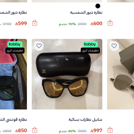
نظارة ديور الشمسية
نظارة ديور الشمس
599
600
2000
70% خصم
1900
%
تخفيضات كبرى
تخفيضات كبرى
شانيل نظارات نسائية
نظارة قوتشي ال
850
997
5000
80% خصم
1800
%