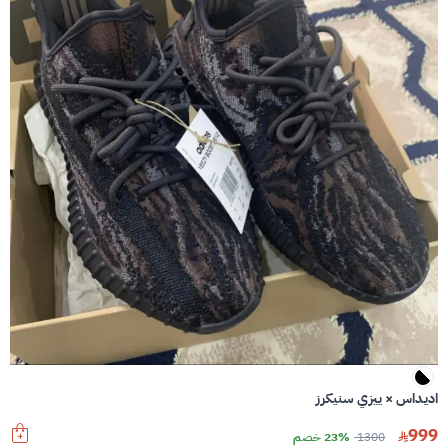
اديداس × ييزي سنيكرز
999
1300
23% خصم