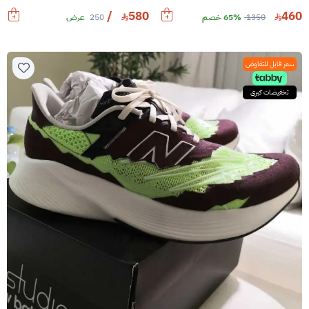
/
580
460
1350
65% خصم
250
عرض
سعر قابل للتفاوض
تخفيضات كبرى