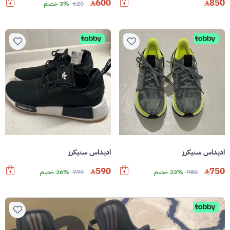
600
850
620
3% خصم
اديداس سنيكرز
اديداس سنيكرز
590
750
980
23% خصم
799
26% خصم