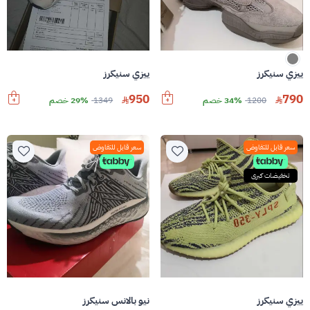
ييزي سنيكرز
ييزي سنيكرز
950
790
1200
34% خصم
1349
29% خصم
سعر قابل للتفاوض
سعر قابل للتفاوض
تخفيضات كبرى
ييزي سنيكرز
نيو بالانس سنيكرز