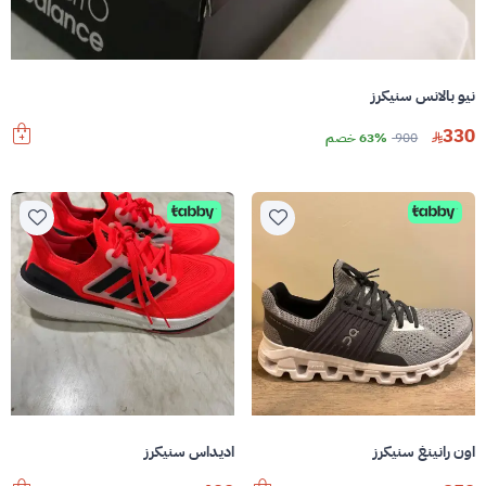
نيو بالانس سنيكرز
330
900
63% خصم
اون رانينغ سنيكرز
اديداس سنيكرز