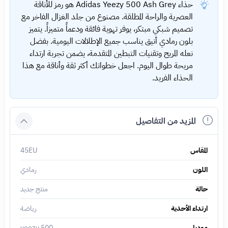
حذاء Adidas Yeezy 500 Ash Grey هو رمز للأناقة
العصرية والراحة المطلقة. مصنوع من جلد الغزال الفاخر مع
تصميم شبكي مبتكر، يوفر تهوية فائقة ودعماً متميزاً. يتميز
بلون رمادي أنيق يناسب جميع الإطلالات اليومية. بفضل
نعله المريح وتقنيات التبطين المتقدمة، يضمن تجربة ارتداء
مريحة طوال اليوم. اجعل خطواتك أكثر ثقة وأناقة مع هذا
الحذاء الفريد.
المزيد من التفاصيل
المقاس
45EU
اللون
رمادي
حالة
منتج جديد
ارتداء الأحذية
رياضة
موديل
500 yeezy