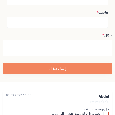
هاتفك
*
سؤال
*
إرسال سؤال
2022-10-30 09:39
Abdul
هل يوجد مقاس 46
العفو منك لايوجد فقط المعروض