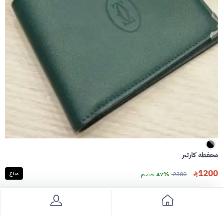
محفظة كارتير
1200
2300
47% خصم
مباع
سعر قابل للتفاوض
سعر قابل للتفاوض