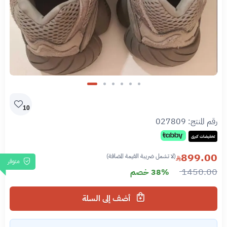
Slide 6 of 6
10
رقم المنتج:
027809
تخفيضات كبرى
899.00
(لا تشمل ضريبة القيمة المضافة)
متوفر
1450.00
38% خصم
أضف إلى السلة