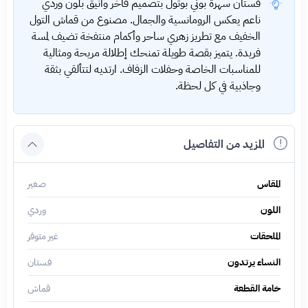
فستان سهرة بوني بوتول بتصميم فاخر وأنيق بلون وردي
ناعم يعكس الرومانسية والجمال. مصنوع من قماش التول
الخفيف مع تطريز زهري ساحر وأكمام منتفخة تضيف لمسة
فريدة. يتميز بقصة طويلة تمنحك إطلالة مريحة ومثالية
للمناسبات الخاصة وحفلات الزفاف. ارتديه لتتألقي بثقة
وجاذبية في كل لحظة.
المزيد من التفاصيل
المقاس
صغير
اللون
وردي
الملحقات
غير متوفر
النساء يرتدون
فستان
خامة القطعة
قماش