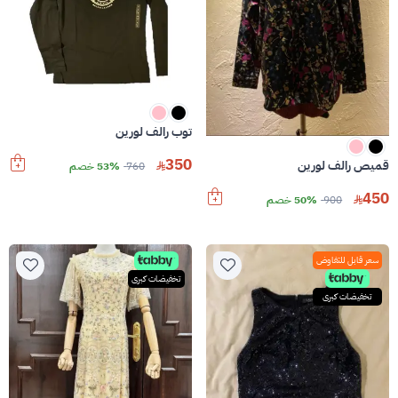
توب رالف لورين
350
قميص رالف لورين
760
53% خصم
450
900
50% خصم
سعر قابل للتفاوض
تخفيضات كبرى
تخفيضات كبرى