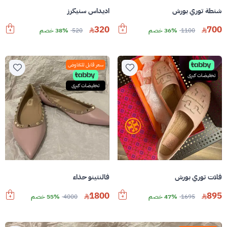
شنطة توري بورش
اديداس سنيكرز
320
700
1100
36% خصم
520
38% خصم
سعر قابل للتفاوض
تخفيضات كبرى
تخفيضات كبرى
فلات توري بورش
فالنتينو حذاء
1800
895
1695
47% خصم
4000
55% خصم