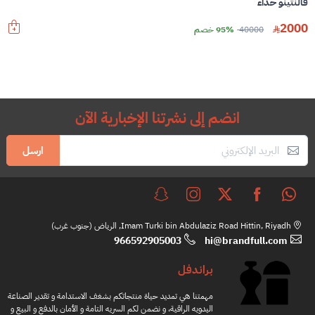
فالنتينو حذاء
2000
40000
95% خصم
انضم إلى نشرتنا الإخبارية الآن
ارسل
Imam Turki bin Abdulaziz Road Hittin, Riyadh, الرياض (جنوب غرب)
966592905003
hi@brandfull.com
براندفل
مهمتنا هي تمديد حياة منتجاتكم بشغف الاستدامة و تقدير الصناعة
اليدويه الراقية، و نضمن لكم السريه التامة و الأمان بالدفع و البيع و