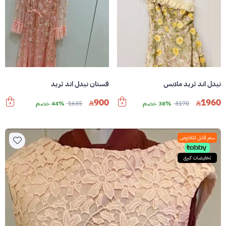
نيدل اند ثريد ملابس
فستان نيدل اند ثريد
900
1960
3170
38% خصم
1635
44% خصم
سعر قابل للتفاوض
تخفيضات كبرى