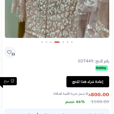
Slide 4 of 7
11
رقم المنتج:
027449
مباع
إعادة شراء هذا المنتج
800.00
(لا تشمل ضريبة القيمة المضافة)
1500.00
46% خصم