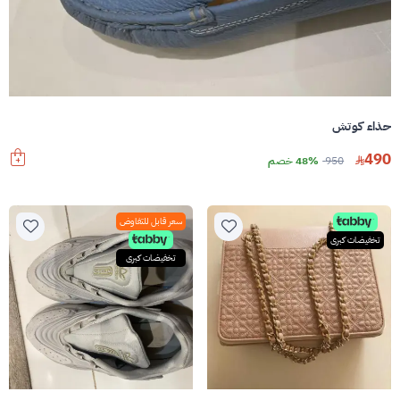
حذاء كوتش
490
950
48% خصم
سعر قابل للتفاوض
تخفيضات كبرى
تخفيضات كبرى