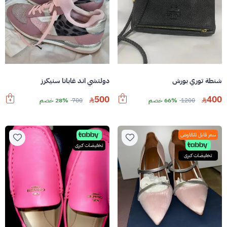
شنطة توري بورش
دولتشي اند غابانا سنيكرز
500
400
1200
66% خصم
700
28% خصم
سعر قابل للتفاوض
تخفيضات كبرى
تخفيضات كبرى