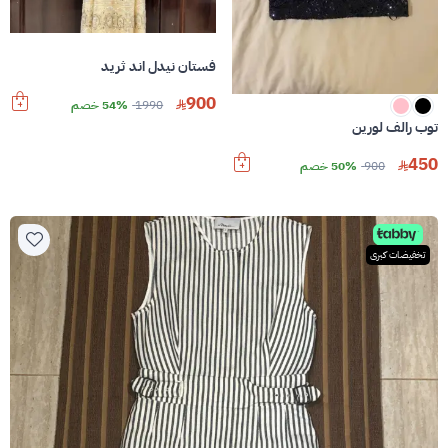
فستان نيدل اند ثريد
900
1990
54% خصم
توب رالف لورين
450
900
50% خصم
تخفيضات كبرى