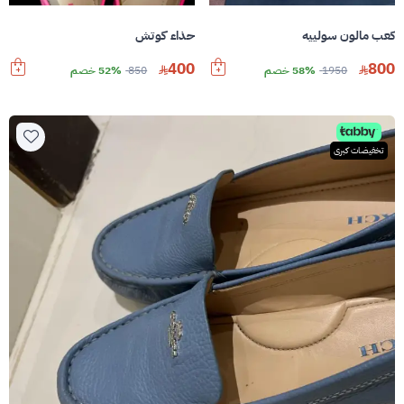
كعب مالون سولييه
حذاء كوتش
400
800
1950
58% خصم
850
52% خصم
تخفيضات كبرى