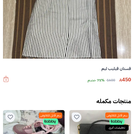
فستان فيليب ليم
450
1600
71% خصم
منتجات مكمله
سعر قابل للتفاوض
سعر قابل للتفاوض
تخفيضات كبرى