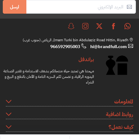
ارسل
Imam Turki bin Abdulaziz Road Hittin, Riyadh, الرياض (جنوب غرب)
966592905003
hi@brandfull.com
براندفل
مهمتنا هي تمديد حياة منتجاتكم بشغف الاستدامة و تقدير الصناعة
اليدويه الراقية، و نضمن لكم السريه التامة و الأمان بالدفع و البيع و
الشراء
المعلومات
روابط اضافية
كيف نعمل؟