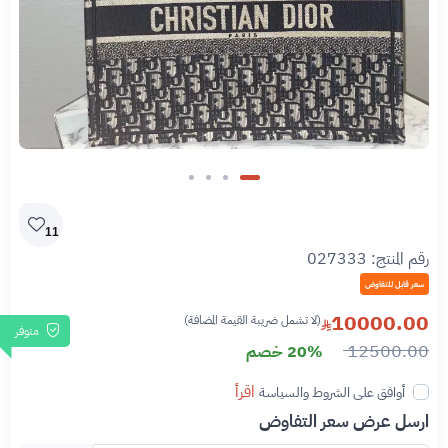
11
رقم المنتج:
027333
سعر قابل للتفاوض
10000.00
(لا تشمل ضريبة القيمة المضافة)
متوفر
12500.00
20% خصم
اقرأ
أوافق على الشروط والسياسة
ارسل عرض سعر التفاوض