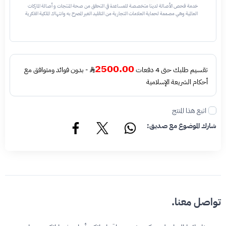
خدمة فحص الأصالة لدينا متخصصة للمساعدة في التحقق من صحة المنتجات و أصالة الماركات
العالمية وهي مصممة لحماية العلامات التجارية من التقليد الغير المصرح به وانتهاك الملكية الفكرية
نحن نستخدم تقنيات مختلفة للتأكد من أن المنتجات التي تحمل اسم العلامة التجارية أو شعارها
أصلية وليست مقلدة أو غير مصرح بها - نتائج الفحص قد تكون أصليه او غير اصليه او لايمكن تأكيد
أصالة القطعه وتعني غير أصليه - قبل طلب الخدمه يرجى التحقق من وجود رقم تسلسلي داخلي
في القطعه
2500.00
تقسيم طلبك حتى 4 دفعات
- بدون فوائد ومتوافق مع
أحكام الشريعة الإسلامية
اتبع هذا المنتج
شارك الموضوع مع صديق:
تواصل معنا.