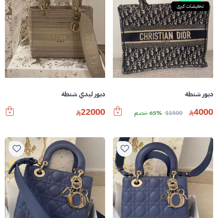
تخفيضات كبرى
ديور شنطة
ديور ليدي شنطة
22000
4000
11500
65% خصم