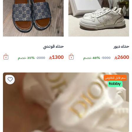
حذاء ديور
حذاء قوتشي
1300
2600
5000
48% خصم
2000
35% خصم
سعر قابل للتفاوض