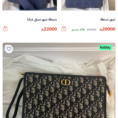
ديور شنطة
شنطة ديور ميني ديانا
22000
20000
21500
6% خصم