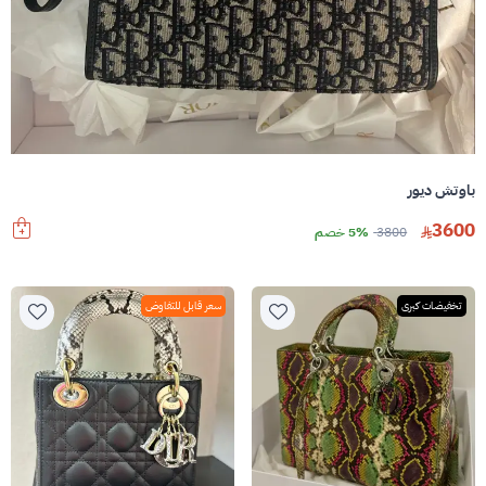
باوتش ديور
3600
3800
5% خصم
تخفيضات كبرى
سعر قابل للتفاوض