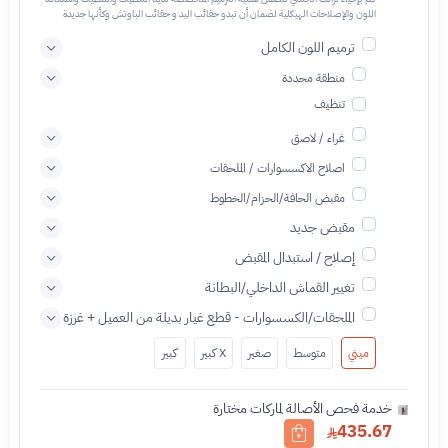
اللون والإصلاحات الهيكلية لضمان أن تبدو حقائب اليد و حقائب الباوتش وكأنها جديدة
ترميم اللون الكامل
منطقة محددة
تنظيف
غراء / لاصق
اصلاح الاكسسوارات / الملحقات
مقبض الحافة/الحزام/الخطوط
مقبض جديد
إصلاح / استبدال المقبض
تغيير القماش الداخلي/البطانة
الملحقات/الكسسوارات - قطع غيار بديلة من العميل + غرزة
ميني
متوسط
صغير
X كبير
كبير
خدمة فحص الأصالة لماركات مختارة
435.67