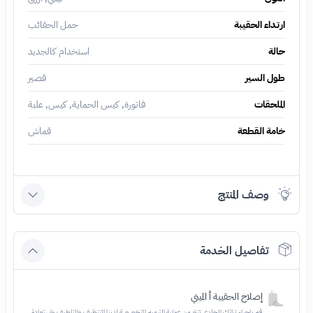
ارتداء الحقيبة
حمل الحقائب
حالة
استخدام كالجديد
طول السير
قصير
الملحقات
فاتورة, كيس الحماية, كيس, علبة
خامة القطعة
قماش
وصف المنتج
تفاصيل الخدمة
إصلاح الحقيبة أ الميني
قم بإحياء تراثك الجلدي تتضمن عملية الترميم المتخصصة لدينا التنظيف والتلطيف واستعادة