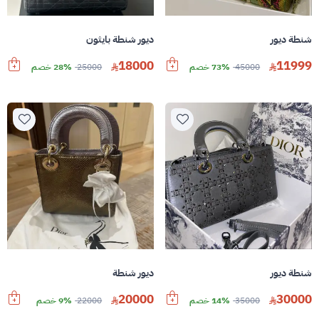
شنطة ديور
ديور شنطة بايثون
18000
11999
45000
73% خصم
25000
28% خصم
شنطة ديور
ديور شنطة
20000
30000
35000
14% خصم
22000
9% خصم