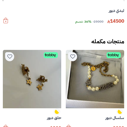
ليدي ديور
14500
23000
36% خصم
منتجات مكمله
سلسال ديور
حلق ديور