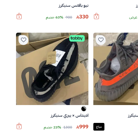
نيو بالانس سنيكرز
330
عرض
900
63% خصم
نيكرز
اديداس × ييزي سنيكرز
999
مباع
1300
23% خصم