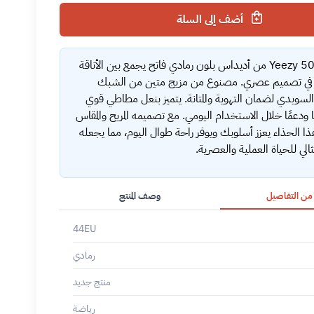
أضف إلى السلة
حذاء Yeezy 500 من أديداس بلون رمادي فاتح يجمع بين الأناقة
 في تصميم عصري. مصنوع من مزيج متين من الشبك
لسويدي لضمان التهوية والمتانة. يتميز بنعل مطاطي قوي
تًا ودعمًا خلال الاستخدام اليومي. مع تصميمه المريح والمقاس
 هذا الحذاء يعزز أسلوبك ويوفر راحة طوال اليوم، مما يجعله
مثالي للحياة العملية والعصرية.
 من التفاصيل
وصف المنتج
44EU
رمادي
منتج جديد
رياضة