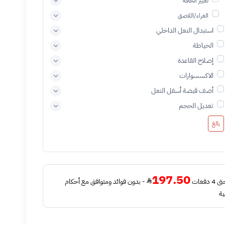
تغيير الحافة
الغراء/اللاصق
استبدال النعل الداخلي
الخياطة
إصلاح القاعدة
الاكسسوارات
أضف قبضة أسفل النعل
تعديل الحجم
بالغ
197.50
فعات
- بدون فوائد ومتوافق مع أحكام
ية