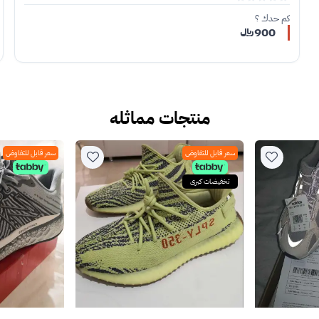
كم حدك ؟
900﷼
منتجات مماثله
سعر قابل للتفاوض
سعر قابل للتفاوض
تخفيضات كبرى