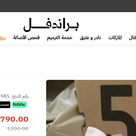
ال
الماركات
نادر و عتيق
خدمة الترميم
فحص الأصالة
بيع 
رقم المنتج:
6985
تخفيضات 
790.00
1200.00