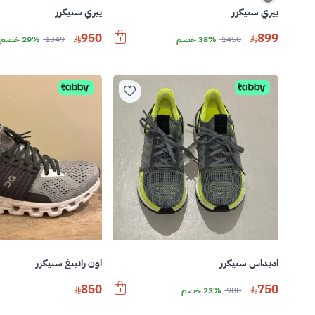
ييزي سنيكرز
ييزي سنيكرز
950
899
1450
38% خصم
1349
29% خصم
اديداس سنيكرز
اون رانينغ سنيكرز
850
750
980
23% خصم