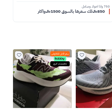
750 وانا اخوك وصامل
850﷼لك سعرها بالسوق 1500﷼واكثر
سعر قابل للتفاوض
تخفيضات كبرى