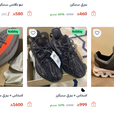
ييزي سنيكرز
نيو بالانس سنيكرز
/
580
460
1350
65% خصم
250
اديداس × ييزي سنيكرز
اديداس × ييزي س
1600
999
1300
23% خصم