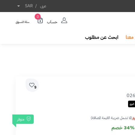
عربى
/
SAR
0
حساب
سلة التسوق
معنا
ابحث عن مطلوب
9
02
كبرى
(لا تشمل ضريبة القيمة المضافة)
متوفر
34% خصم