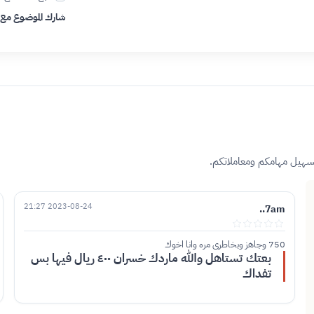
شارك الموضوع مع
تسهيل مهامكم ومعاملاتكم.
2023-08-24 21:27
7am..
750 وجاهز وبخاطري مره وانا اخوك
بعتك تستاهل والله ماردك خسران ٤٠٠ ريال فيها بس
تفداك