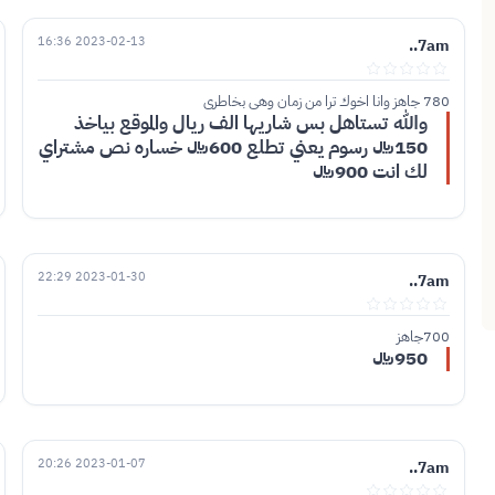
2023-02-13 16:36
7am..
780 جاهز وانا اخوك ترا من زمان وهي بخاطري
والله تستاهل بس شاريها الف ريال والموقع بياخذ
150﷼ رسوم يعني تطلع 600﷼ خساره نص مشتراي
لك انت 900﷼
2023-01-30 22:29
7am..
700جاهز
950﷼
2023-01-07 20:26
7am..