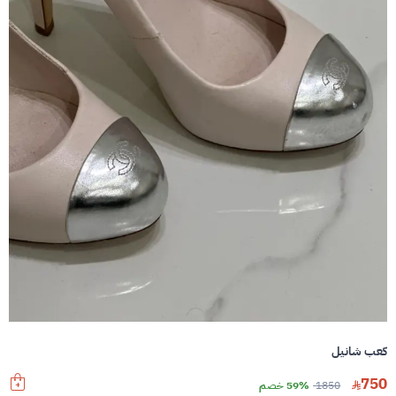
كعب شانيل
750
1850
59% خصم