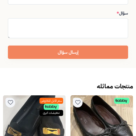
سؤال
*
إرسال سؤال
منتجات مماثله
سعر قابل للتفاوض
تخفيضات كبرى