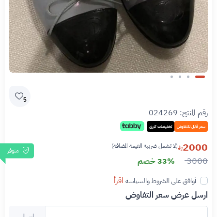
Slide 1 of 4
5
رقم المنتج:
024269
سعر قابل للتفاوض
تخفيضات كبرى
2000
(لا تشمل ضريبة القيمة المضافة)
متوفر
3000
33% خصم
اقرأ
أوافق على الشروط والسياسة
ارسل عرض سعر التفاوض
ارسل