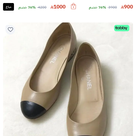
1000
900
3900
76% خصم
4200
76% خصم
مباع