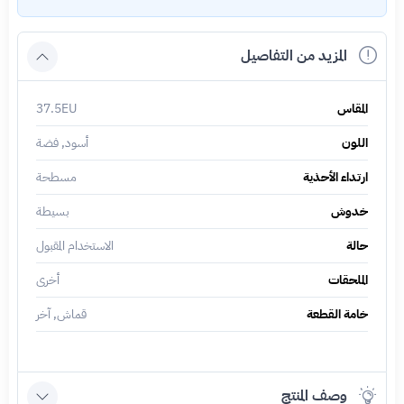
المزيد من التفاصيل
المقاس
37.5EU
اللون
أسود, فضة
ارتداء الأحذية
مسطحة
خدوش
بسيطة
حالة
الاستخدام المقبول
الملحقات
أخرى
خامة القطعة
قماش, آخر
وصف المنتج