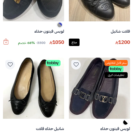
لويس فيتون حذاء
فلات شانيل
1050
1200
3300
68% خصم
مباع
سعر قابل للتفاوض
تخفيضات كبرى
لويس فيتون حذاء
شانيل حذاء فلات