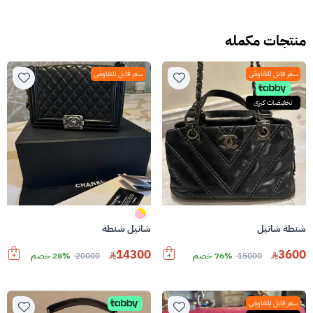
منتجات مكمله
سعر قابل للتفاوض
سعر قابل للتفاوض
تخفيضات كبرى
شنطة شانيل
شانيل شنطة
14300
3600
15000
76% خصم
20000
28% خصم
سعر قابل للتفاوض