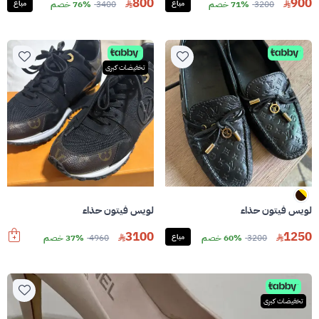
800
900
3200
71% خصم
مباع
3400
76% خصم
مباع
تخفيضات كبرى
لويس فيتون حذاء
لويس فيتون حذاء
3100
1250
3200
60% خصم
مباع
4960
37% خصم
تخفيضات كبرى