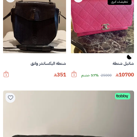
تخفيضات كبرى
شانيل شنطة
شنطة اليكساندر وانق
351
10700
25000
57% خصم