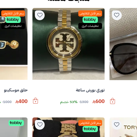
سعر قابل للتفاوض
سعر قابل للتفاوض
تخفيضات كبرى
تخفيضات كبرى
توري بورش ساعة
حلق موسكينو
400
600
1300
53% خصم
1000
%
سعر قابل للتفاوض