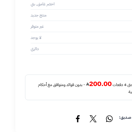
اخضر غامق, بني
منتج جديد
غير متوفر
لا يوجد
دائري
200.00
فعات
- بدون فوائد ومتوافق مع أحكام
ية
 صديق: