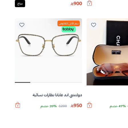
900
مباع
سعر قابل للتفاوض
دولتشي اند غابانا نظارات نسائية
950
47% خصم
1200
20% خصم