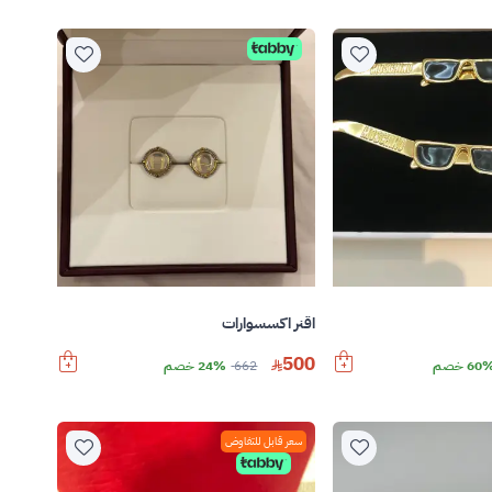
اقنر اكسسوارات
500
60 خصم
662
24% خصم
سعر قابل للتفاوض