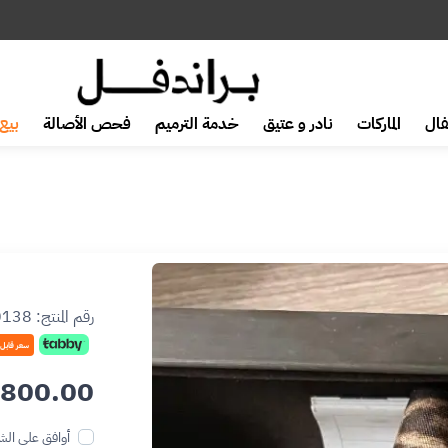
ال
الماركات
نادر و عتيق
خدمة الترميم
فحص الأصالة
بيع 
رقم المنتج:
0138
سعر قابل
800.00
أوافق على الش