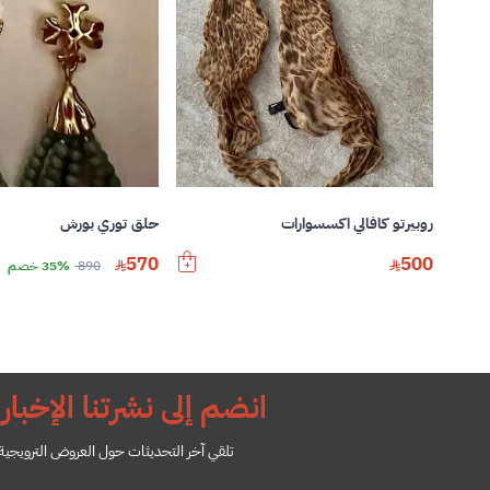
روبيرتو كافالي اكسسوارات
حلق توري بورش
570
500
890
35% خصم
انضم إلى نشرتنا الإخباري
تلقي آخر التحديثات حول العروض الترويجية ل