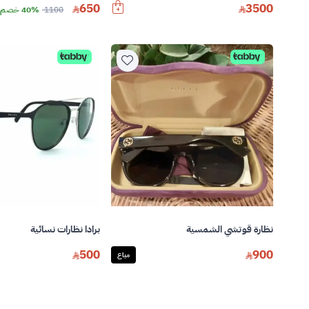
650
3500
1100
40% خصم
نظارة قوتشي الشمسية
برادا نظارات نسائية
500
900
مباع