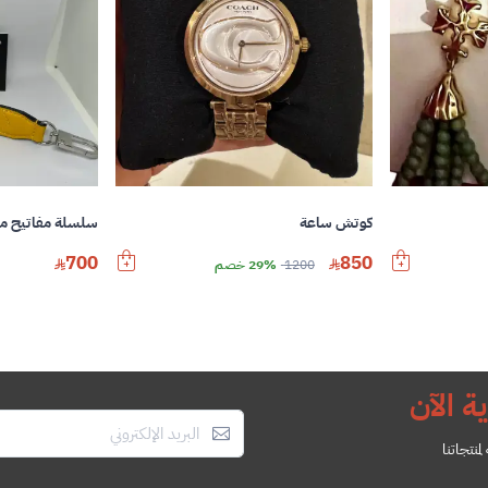
كوتش ساعة
سلسلة مفاتيح م
700
850
1200
29% خصم
ة الآن
منتجاتنا