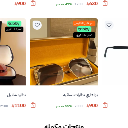
900
630
1200
47% خصم
سعر قابل للتفاوض
تخفيضات كبرى
تخفيضات كبرى
بولغاري نظارات نسائية
نظارة شانيل
1100
900
2000
55% خصم
2100
منتجات مكمله