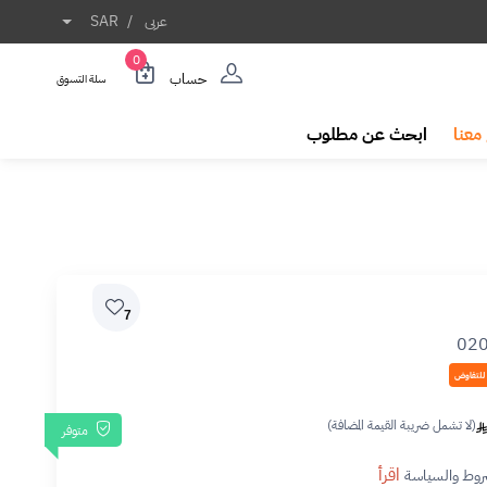
عربى
/
SAR
0
حساب
سلة التسوق
معنا
ابحث عن مطلوب
7
02
 للتفاوض
(لا تشمل ضريبة القيمة المضافة)
متوفر
اقرأ
روط والسياسة