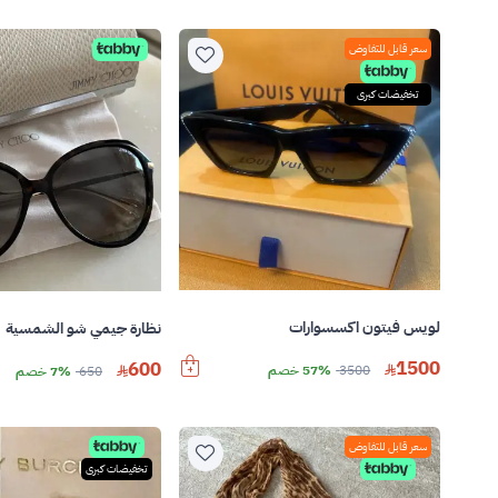
سعر قابل للتفاوض
تخفيضات كبرى
لويس فيتون اكسسوارات
نظارة جيمي شو الشمسية
1500
600
3500
57% خصم
650
7% خصم
سعر قابل للتفاوض
تخفيضات كبرى