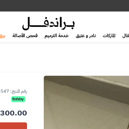
ال
الماركات
نادر و عتيق
خدمة الترميم
فحص الأصالة
بيع 
رقم المنتج:
8547
300.00