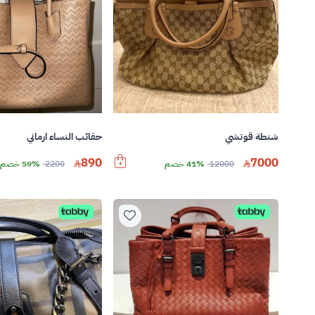
شنطة قوتشي
حقائب النساء ارماني
7000
890
12000
41% خصم
2200
59% خصم