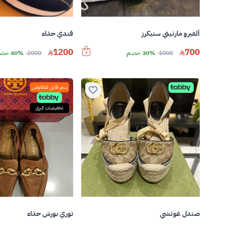
ألفيرو مارتيني سنيكرز
فندي حذاء
1200
700
1000
30% خصم
2000
40% خصم
سعر قابل للتفاوض
تخفيضات كبرى
صندل غوتشي
توري بورش حذاء