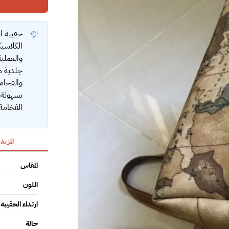
الكلاسيك
والعملي
جلدية مت
والفخام
بسهولة،
الفخامة 
المزيد
المقاس
اللون
ارتداء الحقيبة
حالة