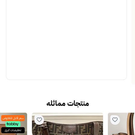
منتجات مماثله
سعر قابل للتفاوض
تخفيضات كبرى