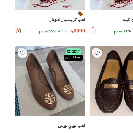
ن كيت
كعب كريستيان لابوتان
2000
34% خصم
4000
50% خصم
تخفيضات كبرى
كعب توري بورش