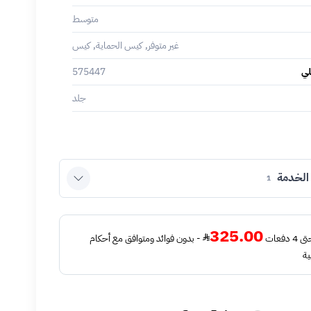
متوسط
غير متوفر, كيس الحماية, كيس
لي
575447
جلد
الخدمة
1
325.00
فعات
- بدون فوائد ومتوافق مع أحكام
ية