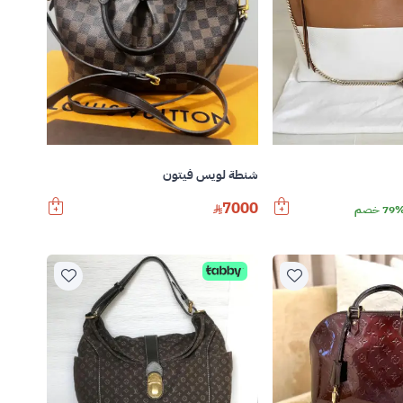
شنطة لويس فيتون
7000
79 خصم