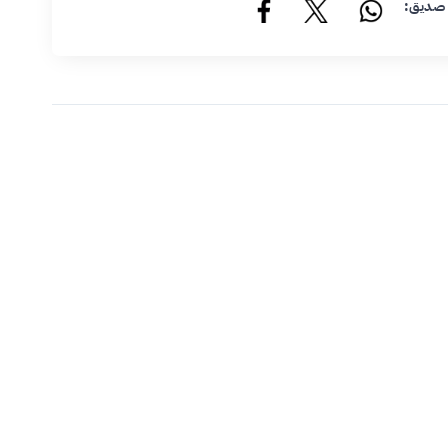
 صديق: