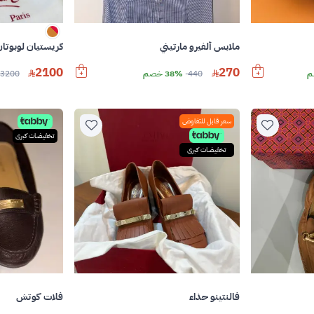
ملابس ألفيرو مارتيني
كريستيان لوبوتا
2100
270
440
38% خصم
3200
سعر قابل للتفاوض
تخفيضات كبرى
تخفيضات كبرى
فالنتينو حذاء
فلات كوتش