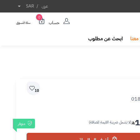
عربى
/
SAR
0
حساب
سلة التسوق
معنا
ابحث عن مطلوب
10
01
1
(لا تشمل ضريبة القيمة المضافة)
متوفر