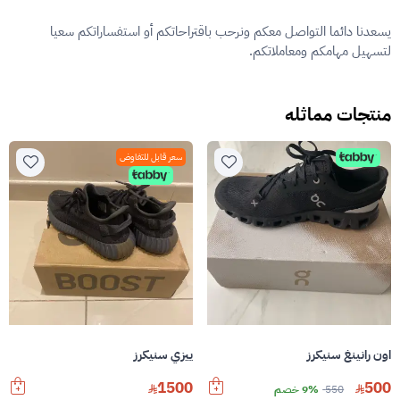
يسعدنا دائما التواصل معكم ونرحب باقتراحاتكم أو استفساراتكم سعيا
لتسهيل مهامكم ومعاملاتكم.
منتجات مماثله
سعر قابل للتفاوض
اون رانينغ سنيكرز
ييزي سنيكرز
1500
500
550
9% خصم