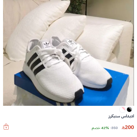
اديداس سنيكرز
200
350
42% خصم