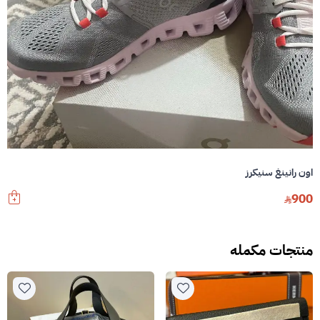
اون رانينغ سنيكرز
900
منتجات مكمله