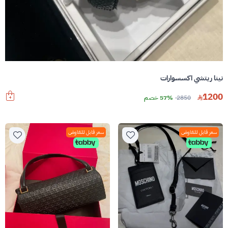
نينا ريتشي اكسسوارات
1200
2850
57% خصم
سعر قابل للتفاوض
سعر قابل للتفاوض