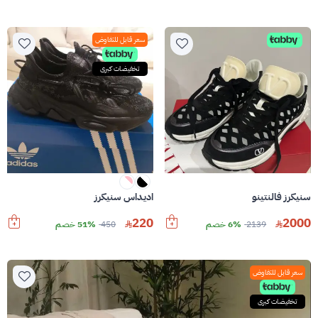
سعر قابل للتفاوض
تخفيضات كبرى
سنيكرز فالنتينو
اديداس سنيكرز
220
2000
2139
6% خصم
450
51% خصم
سعر قابل للتفاوض
تخفيضات كبرى