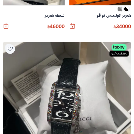
هيرمز كونتينس تو قو
شنطة هيرمز
46000
34000
تخفيضات كبرى