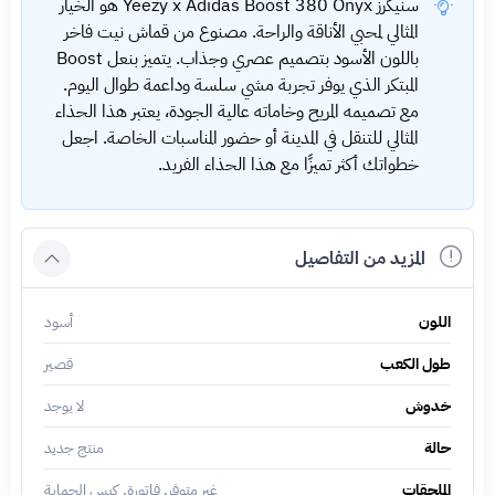
سنيكرز Yeezy x Adidas Boost 380 Onyx هو الخيار
المثالي لمحبي الأناقة والراحة. مصنوع من قماش نيت فاخر
باللون الأسود بتصميم عصري وجذاب. يتميز بنعل Boost
المبتكر الذي يوفر تجربة مشي سلسة وداعمة طوال اليوم.
مع تصميمه المريح وخاماته عالية الجودة، يعتبر هذا الحذاء
المثالي للتنقل في المدينة أو حضور المناسبات الخاصة. اجعل
خطواتك أكثر تميزًا مع هذا الحذاء الفريد.
المزيد من التفاصيل
اللون
أسود
طول الكعب
قصير
خدوش
لا يوجد
حالة
منتج جديد
الملحقات
غير متوفر, فاتورة, كيس الحماية