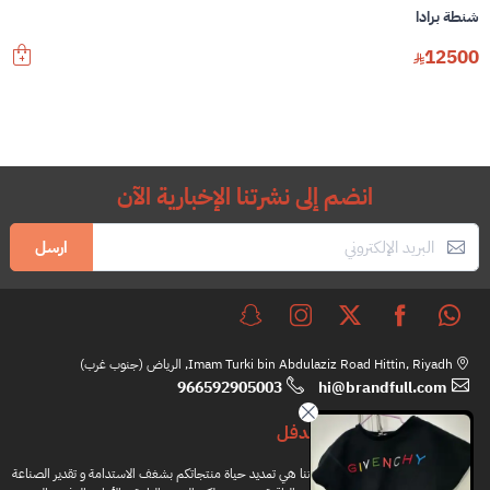
شنطة برادا
12500
انضم إلى نشرتنا الإخبارية الآن
ارسل
Imam Turki bin Abdulaziz Road Hittin, Riyadh, الرياض (جنوب غرب)
966592905003
hi@brandfull.com
براندفل
مهمتنا هي تمديد حياة منتجاتكم بشغف الاستدامة و تقدير الصناعة