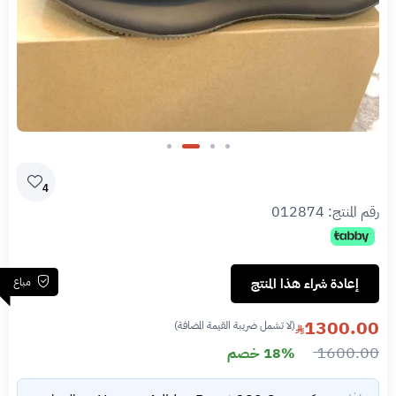
Slide 3 of 4
4
رقم المنتج:
012874
مباع
إعادة شراء هذا المنتج
1300.00
(لا تشمل ضريبة القيمة المضافة)
1600.00
18% خصم