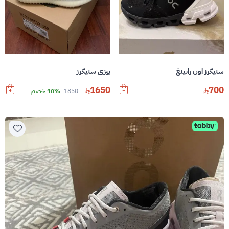
سنيكرز اون رانينغ
ييزي سنيكرز
1650
700
1850
10% خصم