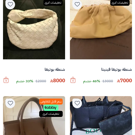
تخفيضات كبرى
تخفيضات كبرى
شنطة بوتيغا فينيتا
شنطة بوتيغا
8000
7000
13000
46% خصم
12000
33% خصم
سعر قابل للتفاوض
تخفيضات كبرى