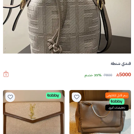
فندي شنطة
5000
7800
35% خصم
سعر قابل للتفاوض
تخفيضات كبرى