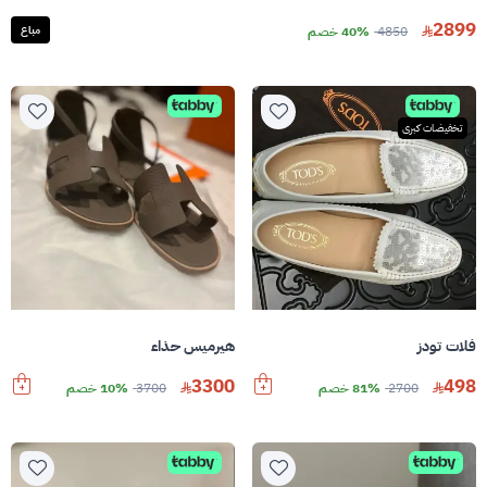
2899
4850
40% خصم
مباع
تخفيضات كبرى
فلات تودز
هيرميس حذاء
3300
498
2700
81% خصم
3700
10% خصم