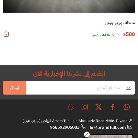
شنطة توري بورش
500
900
44% خصم
انضم إلى نشرتنا الإخبارية الآن
ارسل
Imam Turki bin Abdulaziz Road Hittin, Riyadh, الرياض (جنوب غرب)
966592905003
hi@brandfull.com