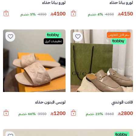
لورو بيانا حذاء
لورو بيانا حذاء
4100
4150
4350
4% خصم
4350
5% خصم
سعر قابل للتفاوض
تخفيضات كبرى
فلات قوتشي
لويس فيتون حذاء
1200
2800
3660
23% خصم
3550
66% خصم