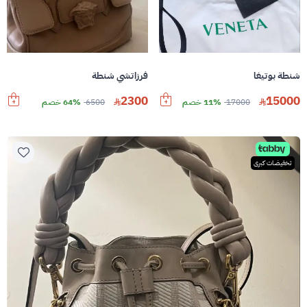
شنطة بوتيغا
فرزاتشي شنطة
2300
15000
17000
11% خصم
6500
64% خصم
تخفيضات كبرى