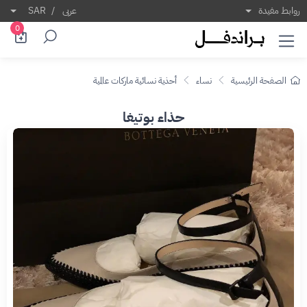
روابط مفيدة
عربى
/
SAR
0
الصفحة الرئيسية
نساء
أحذية نسائية ماركات عالمية
حذاء بوتيغا