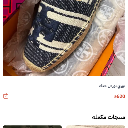
توري بورش حذاء
620
منتجات مكمله