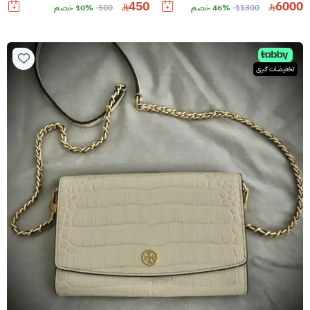
450
6000
11300
46% خصم
500
10% خصم
تخفيضات كبرى