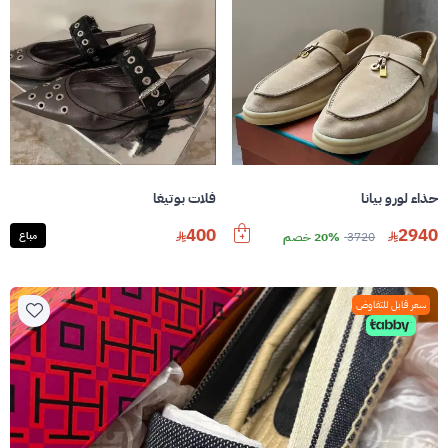
حذاء لورو بيانا
فلات بوتيغا
400
2940
3720
20% خصم
مباع
سعر قابل للتفاوض