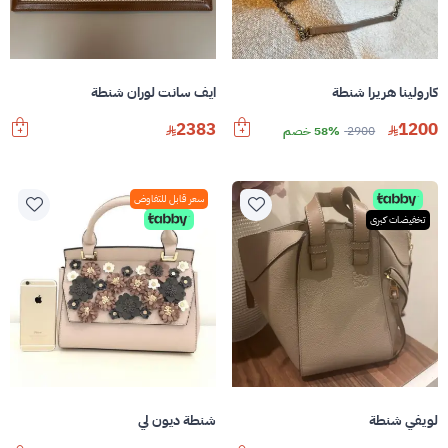
كارولينا هريرا شنطة
ايف سانت لوران شنطة
2383
1200
2900
58% خصم
سعر قابل للتفاوض
تخفيضات كبرى
لويفي شنطة
شنطة ديون لي