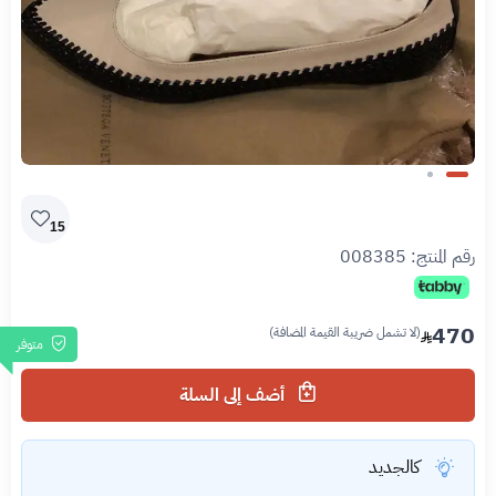
Slide 1 of 2
15
رقم المنتج:
008385
470
(لا تشمل ضريبة القيمة المضافة)
متوفر
أضف إلى السلة
كالجديد