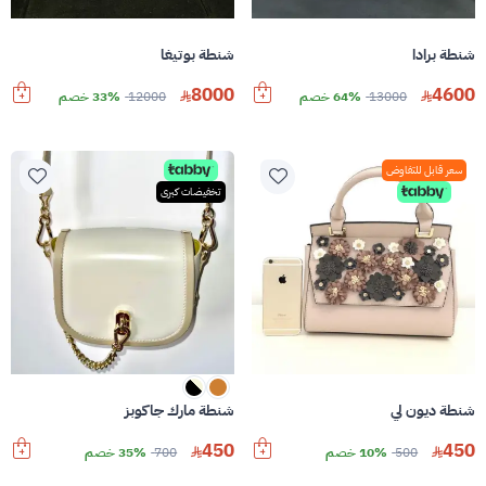
شنطة برادا
شنطة بوتيغا
8000
4600
13000
64% خصم
12000
33% خصم
سعر قابل للتفاوض
تخفيضات كبرى
شنطة ديون لي
شنطة مارك جاكوبز
450
450
500
10% خصم
700
35% خصم