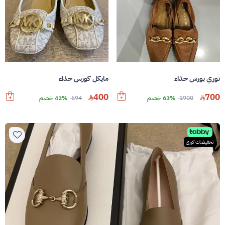
توري بورش حذاء
مايكل كورس حذاء
400
700
1900
63% خصم
694
42% خصم
تخفيضات كبرى