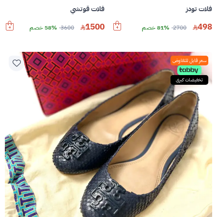
فلات تودز
فلات قوتشي
1500
498
2700
81% خصم
3600
58% خصم
سعر قابل للتفاوض
تخفيضات كبرى