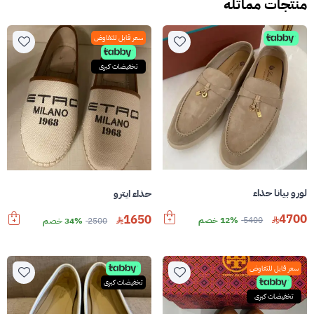
منتجات مماثله
سعر قابل للتفاوض
تخفيضات كبرى
لورو بيانا حذاء
حذاء ايترو
4700
1650
5400
12% خصم
2500
34% خصم
سعر قابل للتفاوض
تخفيضات كبرى
تخفيضات كبرى