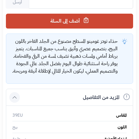
ارسل
أضف إلى السلة
حذاء تودز غومينو المسطح مصنوع من الجلد الفاخر باللون
البيج، بتصميم عصري وأنيق يناسب جميع المناسبات. يتميز
برباط أمامي ولمسات ذهبية تضيف لمسة من الرقي والفخامة.
يوفر راحة استثنائية طوال اليوم بفضل الجلد عالي الجودة
والتصميم العملي، ليكون الخيار المثالي لإطلالة أنيقة ومريحة.
المزيد من التفاصيل
المقاس
39EU
اللون
بيج
ارتداء الأحذية
مسطحة