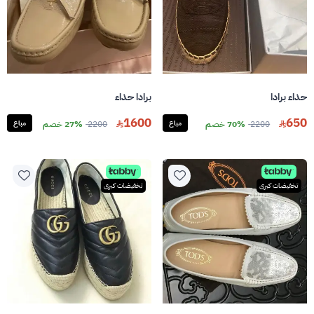
حذاء برادا
برادا حذاء
1600
650
2200
70% خصم
مباع
2200
27% خصم
مباع
تخفيضات كبرى
تخفيضات كبرى