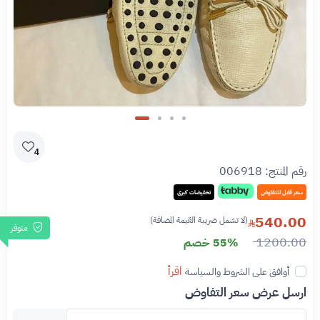
Slide 4 of 4
4
رقم المنتج:
006918
سعر قابل للتفاوض
تخفيضات كبرى
540.00
(لا تشمل ضريبة القيمة المضافة)
متوفر
1200.00
55% خصم
اقرأ
أوافق على الشروط والسياسة
ارسل عرض سعر التفاوض