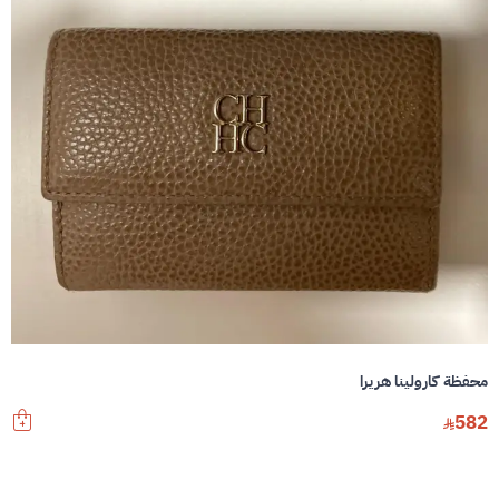
محفظة كارولينا هريرا
582