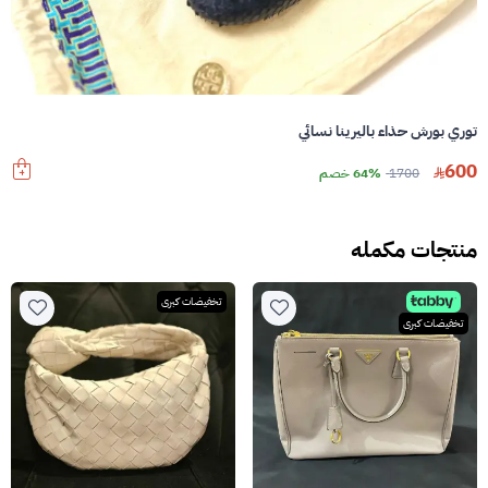
توري بورش حذاء باليرينا نسائي
600
1700
64% خصم
منتجات مكمله
تخفيضات كبرى
تخفيضات كبرى