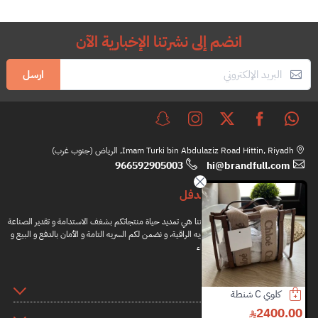
انضم إلى نشرتنا الإخبارية الآن
ارسل
Imam Turki bin Abdulaziz Road Hittin, Riyadh, الرياض (جنوب غرب)
966592905003
hi@brandfull.com
براندفل
مهمتنا هي تمديد حياة منتجاتكم بشغف الاستدامة و تقدير الصناعة
اليدويه الراقية، و نضمن لكم السريه التامة و الأمان بالدفع و البيع و
الشراء
المعلومات
شانيل سمال 25 حقيبة بلون رمادي داكن من الجلد المدبوغ القديم من الذهب العتيق
هيرميس حذاء
بيربيري شنطة
1000.00
3250.00
38000.00