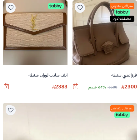
سعر قابل للتفاوض
تخفيضات كبرى
فرزاتشي شنطة
ايف سانت لوران شنطة
2383
2300
6500
64% خصم
سعر قابل للتفاوض