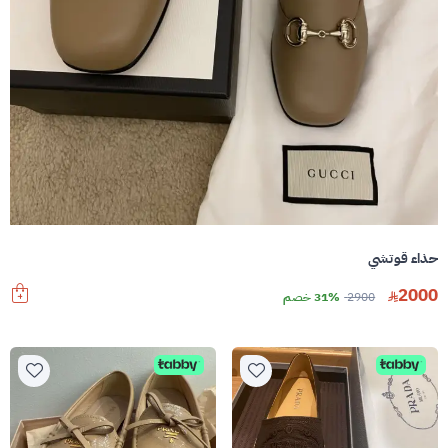
حذاء قوتشي
2000
2900
31% خصم