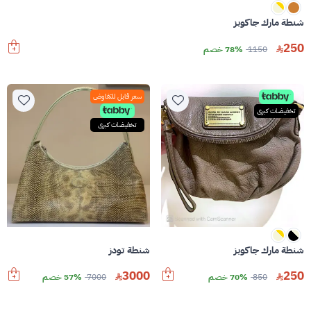
شنطة مارك جاكوبز
250
1150
78% خصم
سعر قابل للتفاوض
تخفيضات كبرى
تخفيضات كبرى
شنطة مارك جاكوبز
شنطة تودز
3000
250
850
70% خصم
7000
57% خصم