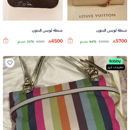
شنطة لويس فيتون
شنطة لويس فيتون
4500
5700
10300
44% خصم
6000
25% خصم
تخفيضات كبرى