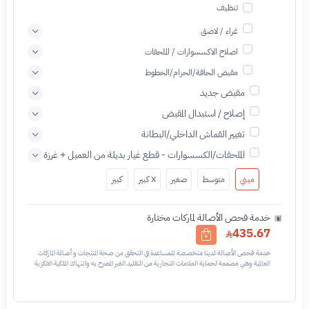
تنظيف
غراء / لاصق
اصلاح الاكسسوارات / الملحقات
مقبض الحافة/الحزام/الخطوط
مقبض جديد
إصلاح / استبدال المقبض
تغيير القماش الداخلي/البطانة
الملحقات/الكسسوارات - قطع غيار بديلة من العميل + غرزة
ميني
متوسط
صغير
X كبير
كبير
خدمة فحص الأصالة لماركات مختارة
435.67
خدمة فحص الأصالة لدينا متخصصة للمساعدة في التحقق من صحة المنتجات و أصالة الماركات
العالمية وهي مصممة لحماية العلامات التجارية من التقليد الغير المصرح به وانتهاك الملكية الفكرية
نحن نستخدم تقنيات مختلفة للتأكد من أن المنتجات التي تحمل اسم العلامة التجارية أو شعارها
أصلية وليست مقلدة أو غير مصرح بها - نتائج الفحص قد تكون أصليه او غير اصليه او لايمكن تأكيد
أصالة القطعه وتعني غير أصليه - قبل طلب الخدمه يرجى التحقق من وجود رقم تسلسلي داخلي
في القطعه