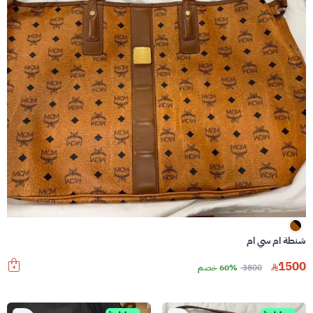
شنطة ام سي ام
1500
3800
60% خصم