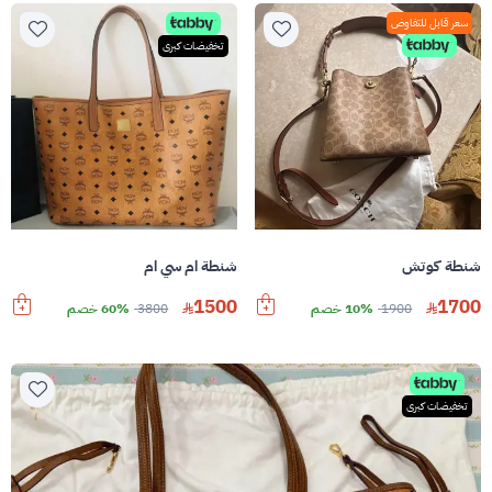
سعر قابل للتفاوض
تخفيضات كبرى
شنطة كوتش
شنطة ام سي ام
1500
1700
1900
10% خصم
3800
60% خصم
تخفيضات كبرى