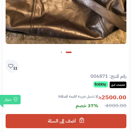
11
رقم المنتج:
006871
تخفيضات كبرى
2500.00
(لا تشمل ضريبة القيمة المضافة)
متوفر
4000.00
37% خصم
أضف إلى السلة