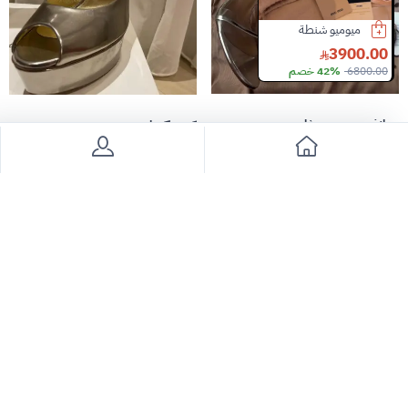
قلم كارتييه سانتوس بولبوينت جاف
ميوميو شنطة
سيتيزن ساعة
ساعة اوميغا
7000.00
1400.00
3900.00
/
6800.00
42% خصم
1050.00
عرض
27000.00
74% خصم
جيانفيتو روسي حذاء
كعب كسادي
1500
585
2500
40% خصم
1400
58% خصم
سعر قابل للتفاوض
تخفيضات كبرى
تخفيضات كبرى