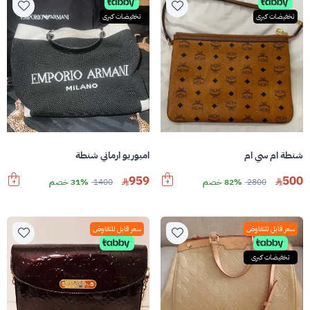
تخفيضات كبرى
تخفيضات كبرى
شنطة ام سي ام
امبوريو ارماني شنطة
959
500
2800
82% خصم
1400
31% خصم
سعر قابل للتفاوض
سعر قابل للتفاوض
تخفيضات كبرى