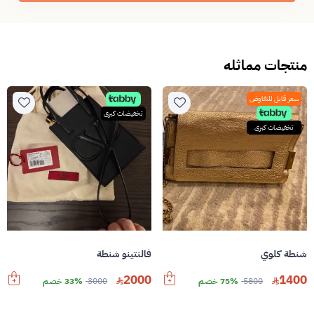
منتجات مماثله
سعر قابل للتفاوض
تخفيضات كبرى
تخفيضات كبرى
شنطة كلوي
فالنتينو شنطة
2000
1400
5800
75% خصم
3000
33% خصم