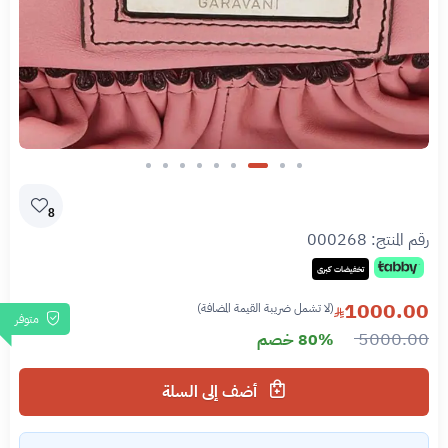
Slide 3 of 9
8
رقم المنتج:
000268
تخفيضات كبرى
1000.00
(لا تشمل ضريبة القيمة المضافة)
متوفر
5000.00
80% خصم
أضف إلى السلة