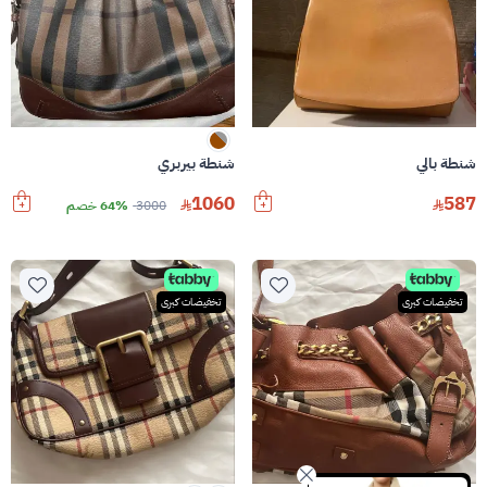
شنطة بالي
شنطة بيربري
1060
587
3000
64% خصم
تخفيضات كبرى
تخفيضات كبرى