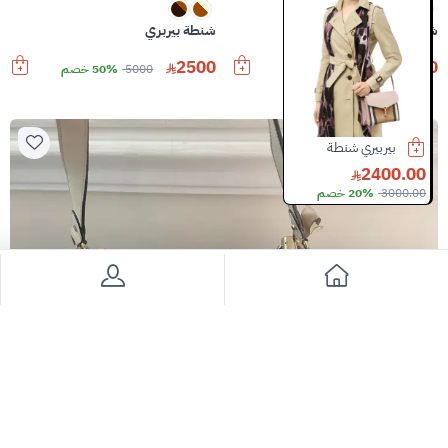
شنطة بيربيري
شنطة بيربري
2500
3000
5400
44% خصم
5000
50% خصم
بيربيري شنطة
فساتين مصممين ملابس
300.00
2500.00
2400.00
3000.00
20% خصم
3000.00
16% خصم
700.00
57% خصم
Slide 2 of 8