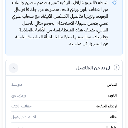
شنطة فالنتينو غارافاني الراقية تتميز بتصميم عصري ولمسات
من الفخامة بلون وردي ناعم. مصنوعة من جلد فاخر عالي
الجودة، وتزينها تفاصيل الكشكش الأنيقة، مع سحاب علوي
عملي يضمن سهولة الاستخدام. بحجم مثالي للحمل
اليومي، تضيف هذه الشنطة لمسة من الأناقة والجاذبية
لإطلالتك، مما يجعلها خيارًا مثاليًا للمرأة الخليجية الباحثة
عن التميز في كل مناسبة.
المزيد من التفاصيل
المقاس
متوسط
اللون
وردي, بيج
ارتداء الحقيبة
حقائب الكتف
حالة
الاستخدام المقبول
طول السير
بدون سير