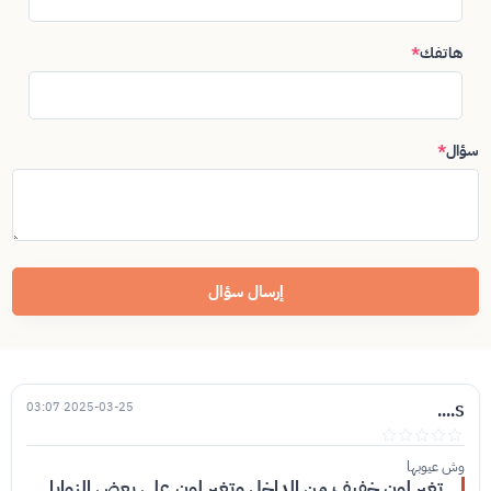
هاتفك
*
سؤال
*
إرسال سؤال
2025-03-25 03:07
S....
وش عيوبها
تغير لون خفيف من الداخل وتغير لون على بعض الزوايا