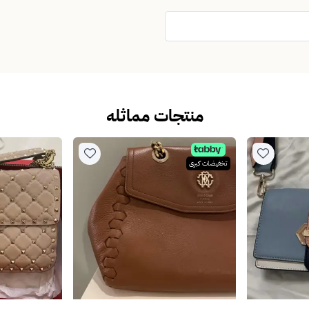
منتجات مماثله
تخفيضات كبرى