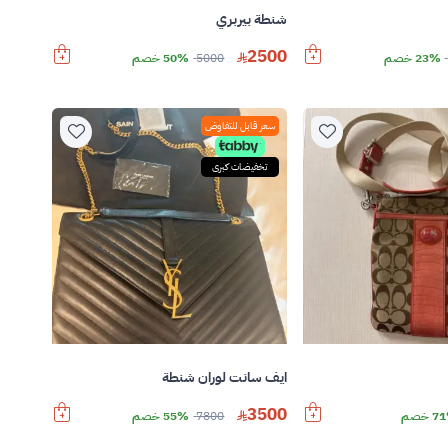
شنطة بيربري
2500
23% خصم
5000
50% خصم
سعر قابل للتفاوض
تخفيضات كبرى
ايف سانت لوران شنطة
3500
 خصم
7800
55% خصم