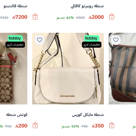
شنطة فالنتينو
شنطة روبيرتو كافالي
7200
2000
9352
3500
42% خصم
تخفيضات كبرى
تخفيضات كبرى
شنطة مايكل كورس
كوتش شنطة
200
350
780
55% خصم
700
71%