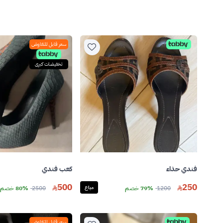
سعر قابل للتفاوض
تخفيضات كبرى
فندي حذاء
كعب فندي
500
250
1200
79% خصم
مباع
2500
80% خصم
سعر قابل للتفاوض