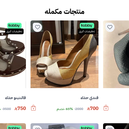
منتجات مكمله
تخفيضات كبرى
تخفيضات كبرى
فندي حذاء
فالنتينو حذاء
750
700
2000
65% خصم
3500
%