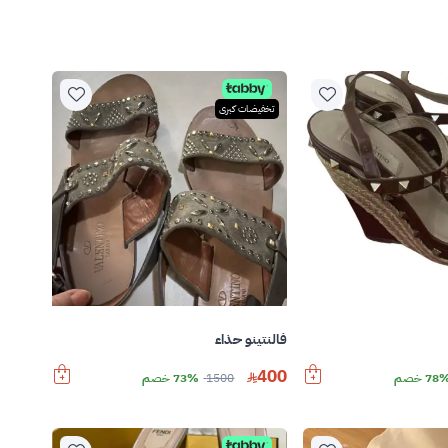
تخفيضات كبرى
فالنتينو حذاء
400
78 خصم
1500
73% خصم