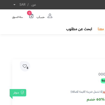
عربى
/
SAR
0
حساب
سلة التسوق
معنا
ابحث عن مطلوب
6
00
(لا تشمل ضريبة القيمة المضافة)
متوفر
60% خصم