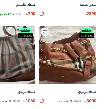
فندي شنطة
شنطة فالنتينو
700
2390
2500
72% خصم
تخفيضات كبرى
تخفيضات كبرى
شنطة بيربيري
شنطة بيربري
1060
3000
5400
44% خصم
3000
64% خصم