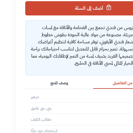
أضف إلى السلة
روس من فندي تجمع بين الفخامة والأناقة مع لمسات
ريئة. مصنوعة من مواد عالية الجودة بنقوش خطوط
شعار فندي الأيقوني، توفر مساحة كافية لتنظيم أغراضك
بسهولة. تتميز بحزام قابل للتعديل لتناسب احتياجاتك براحة
تصميمها الفريد يضيف لمسة من التميز لإطلالتك اليومية، مما
خيار المثالي لمحبي الأناقة في الخليج.
 من التفاصيل
وصف المنتج
صغير
بني, بني غامق
حقائب الكتف
استخدام جيد جدًا