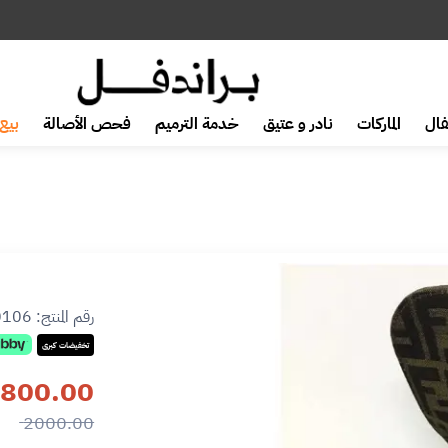
ال
الماركات
نادر و عتيق
خدمة الترميم
فحص الأصالة
بيع 
رقم المنتج:
0106
تخفيضات كبرى
800.00
2000.00