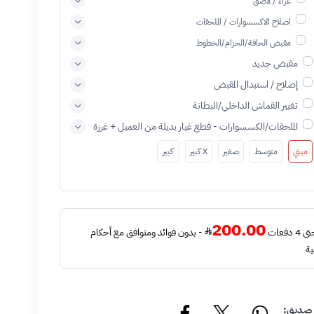
غراء / لاصق
اصلاح الاكسسوارات / الملحقات
مقبض الحافة/الحزام/الخطوط
مقبض جديد
إصلاح / استبدال المقبض
تغيير القماش الداخلي/البطانة
الملحقات/الكسسوارات - قطع غيار بديلة من العميل + غرزة
ميني
متوسط
صغير
X كبير
كبير
200.00
فعات
- بدون فوائد ومتوافق مع أحكام
ية
 صديق: