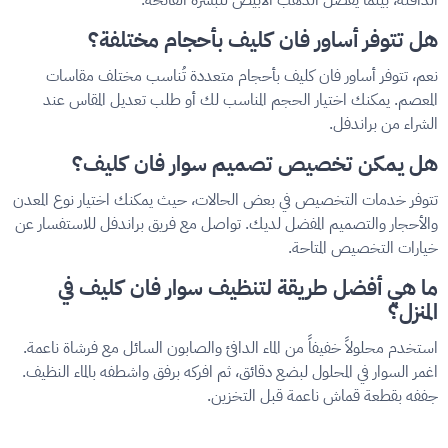
الدافئة، بينما يُفضل الذهب الأبيض للبشرة الفاتحة.
هل تتوفر أساور فان كليف بأحجام مختلفة؟
نعم، تتوفر أساور فان كليف بأحجام متعددة تُناسب مختلف مقاسات
المعصم. يمكنك اختيار الحجم المناسب لك أو طلب تعديل المقاس عند
الشراء من براندفل.
هل يمكن تخصيص تصميم سوار فان كليف؟
تتوفر خدمات التخصيص في بعض الحالات، حيث يمكنك اختيار نوع المعدن
والأحجار والتصميم المفضل لديك. تواصل مع فريق براندفل للاستفسار عن
خيارات التخصيص المتاحة.
ما هي أفضل طريقة لتنظيف سوار فان كليف في
المنزل؟
استخدم محلولاً خفيفاً من الماء الدافئ والصابون السائل مع فرشاة ناعمة.
اغمر السوار في المحلول لبضع دقائق، ثم افركه برفق واشطفه بالماء النظيف.
جففه بقطعة قماش ناعمة قبل التخزين.