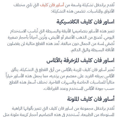
تُقدم براندفل تشكيلة واسعة من
أساور فان كليف
التي تلبي مختلف
الأذواق والمناسبات. تتضمن هذه التشكيلة:
اساور فان كليف الكلاسيكية
تتميز هذه الأساور بتصاميمها الأنيقة والبسيطة التي تُناسب الاستخدام
اليومي. تُصنع من الذهب الأصفر أو الأبيض، وتُزين أحياناً بأحجار صغيرة
تُضفي لمسة من الجمال دون مبالغة. تُعد هذه القطع مثالية لمن يفضلون
الأناقة البسيطة والرقي الدائم.
اساور فان كليف المزخرفة بالألماس
تُعتبر أساور فان كليف المزينة بالألماس من أرقى القطع في التشكيلة. يتألق
الألماس ببريقه الفريد على معصم من يرتديه، مما يجعل هذه الأساور خياراً
مثالياً للمناسبات الخاصة والسهرات الفاخرة. تختلف أسعار هذه القطع
حسب جودة الألماس المستخدم وعدد القيراطات.
أساور فان كليف الملونة
تُقدم براندفل مجموعة من اساور فان كليف التي تتميز بألوانها الزاهية
المستوحاة من الطبيعة. تُستخدم في هذه التصاميم أحجار كريمة ملونة مثل