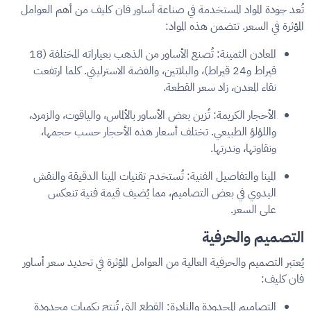
تُعد جودة المواد المستخدمة في صناعة أساور فان كليف من أهم العوامل
المؤثرة في السعر. تتضمن هذه المواد:
المعادن الثمينة: تُصنع الأساور من الذهب بعياراته المختلفة (18
قيراط و24 قيراط)، والبلاتين، والفضة الاسترليني. كلما ارتفعت
نقاء المعدن، زاد سعر القطعة.
الأحجار الكريمة: تُزين بعض الأساور بالألماس، والياقوت، والزمرد،
واللؤلؤ الطبيعي. تختلف أسعار هذه الأحجار حسب حجمها،
ونقاوتها، وندرتها.
المينا والتفاصيل الفنية: تُستخدم تقنيات المينا الدقيقة والنقش
اليدوي في بعض التصاميم، مما يُضيف قيمة فنية تنعكس
على السعر.
التصميم والحرفية
يُعتبر التصميم والحرفية العالية من العوامل المؤثرة في تحديد سعر أساور
فان كليف:
التصاميم المحدودة والنادرة: القطع التي تُنتج بكميات محدودة