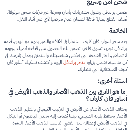
شحن آمن وسريع
تضمن براندفل وصول مشترياتك بأمان وسرعة عبر شركات شحن موثوقة.
تُغلف القطع بعناية فائقة لضمان عدم تعرضها لأي ضرر أثناء النقل.
الخاتمة
يعد سعر اسوارة فان كليف استثماراً في الأناقة والتميز يدوم مع الزمن. تُقدم
براندفل تجربة تسوق فاخرة تضمن لك الحصول على قطعة أصيلة بجودة
لا تضاهى. اختر القطعة التي تعكس شخصيتك واستمتع بجمال يُلازمك في
كل مناسبة. تفضل بزيارة
متجر براندفل
اليوم واكتشف تشكيلة أساور فان
كليف الاستثنائية التي تنتظرك.
اسئلة أخرى:
ما هو الفرق بين الذهب الأصفر والذهب الأبيض في
أساور فان كليف؟
يختلف الذهب الأصفر عن الأبيض في التركيب الكيميائي والمظهر. الذهب
الأصفر يحتفظ بلونه الطبيعي، بينما يُضاف إليه معدن البلاديوم أو النيكل
في الذهب الأبيض لإعطائه لونه الفضي. يُناسب الذهب الأصفر البشرة