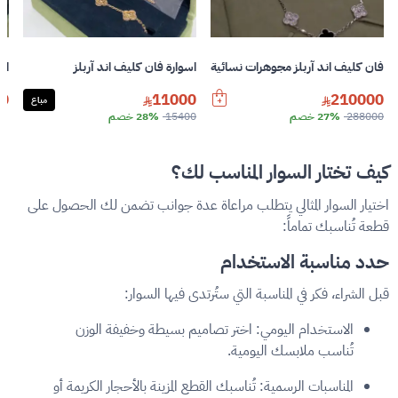
فان كليف اند آربلز مجوهرات نسائية
اسوارة فان كليف اند آربلز
اس
0
11000
210000
مباع
288000
27% خصم
15400
28% خصم
كيف تختار السوار المناسب لك؟
اختيار السوار المثالي يتطلب مراعاة عدة جوانب تضمن لك الحصول على
قطعة تُناسبك تماماً:
حدد مناسبة الاستخدام
قبل الشراء، فكر في المناسبة التي ستُرتدى فيها السوار:
الاستخدام اليومي: اختر تصاميم بسيطة وخفيفة الوزن
تُناسب ملابسك اليومية.
المناسبات الرسمية: تُناسبك القطع المزينة بالأحجار الكريمة أو