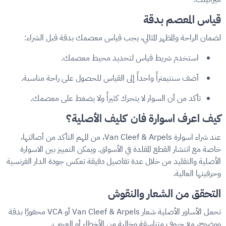
قياس المعصم بدقة
لضمان الراحة والمظهر المثالي، يجب قياس معصمك بدقة قبل الشراء:
استخدم شريط قياس لتحديد محيط معصمك.
أضف سنتيمتراً واحداً إلى القياس للحصول على راحة مناسبة.
تأكد من أن السوار لا يتحرك كثيراً ولا يضغط على معصمك.
كيف اعرف اسوارة فان كليف الأصلية؟
عند شراء اسوارة Van Cleef & Arpels، من المهم التأكد من أصالتها،
خاصة مع انتشار القطع المقلدة في الأسواق. ويمكن التمييز بين الاسوارة
الأصلية والتقليد من خلال عدة تفاصيل دقيقة تعكس جودة الدار الفرنسية
وحرفيتها العالية.
التحقق من الشعار والنقوش
تحمل الأساور الأصلية شعار Van Cleef & Arpels أو VCA محفورًا بدقة
ووضوح، مع حروف متناسقة وخالية من الأخطاء أو العيوب.