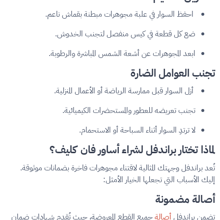
احفظ السوار في علبة مجوهرات مبطنة بقماش ناعم.
ضع كل قطعة في كيس منفصل لتجنب الخدوش.
ابعد المجوهرات عن أشعة الشمس المباشرة والرطوبة.
تجنب العوامل الضارة
أزل السوار قبل ممارسة الرياضة أو الأعمال المنزلية.
تجنب تعريضه للعطور والمستحضرات الكيميائية.
لا ترتدِ السوار أثناء السباحة أو الاستحمام.
لماذا تختار براندفل لشراء أساور فان كليف؟
تُعد براندفل وجهتك المثالية لاقتناء مجوهرات فاخرة بضمانات موثوقة.
إليك الأسباب التي تجعلها الخيار الأمثل:
أصالة مضمونة
تضمن براندفل
أصالة
جميع القطع المعروضة، حيث تُقدم شهادات ضمان