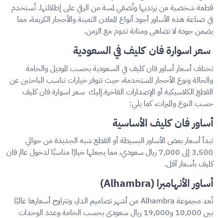
قطعة شخصية من يرتديها وتُضفي لمسة من الرقي على إطلالتها. تُستخدم
في صناعة هذه الأساور أجود أنواع المعادن الثمينة والأحجار الكريمة، مما
يضمن جودة لا تضاهى ومتانة تدوم مع الزمن.
سعر اسوارة فان كليف في السعودية
تختلف أسعار أساور فان كليف في السعودية بحسب الموديل والخامة
والحالة ونوع الأحجار المستخدمة، حيث تتوفر خيارات تناسب الباحثين عن
القطع الكلاسيكية أو الإصدارات الفاخرة.إليك سعر اسوارة فان كليف
حسب النوع والميزات، كما يلي:
أساور فان كليف الأساسية
تبدأ أسعار بعض الأساور البسيطة أو القطع شبه الجديدة من حوالي
3,500 إلى 7,000 ريال سعودي، مما يجعلها خيارًا مناسبًا لدخول عالم فان
كليف بأسعار أقل.
أساور الأنهامبرا (Alhambra)
تُعد مجموعة Alhambra من أشهر تصاميم الدار، وتتراوح أسعارها غالبًا
بين 10,000 و19,000 ريال سعودي بحسب الخامة وعدد الوحدات