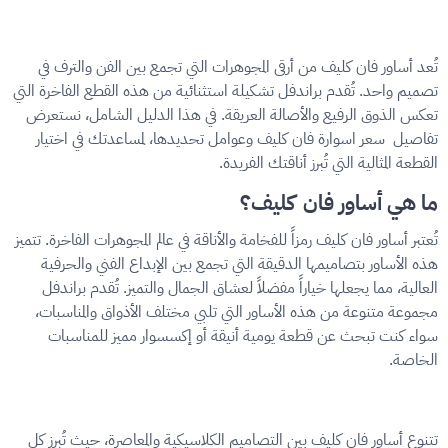
تُعد أساور فان كليف من أرقى المجوهرات التي تجمع بين الفن والترف في
تصميم واحد. تُقدم براندفل تشكيلة استثنائية من هذه القطع الفاخرة التي
تعكس الذوق الرفيع والأصالة العريقة. في هذا الدليل الشامل، نستعرض
تفاصيل سعر اسوارة فان كليف وعوامل تحديدها، لمساعدتك في اختيار
القطعة المثالية التي تُبرز أناقتك الفريدة.
ما هي أساور فان كليف؟
تُعتبر أساور فان كليف رمزاً للفخامة والأناقة في عالم المجوهرات الفاخرة. تتميز
هذه الأساور بتصاميمها الدقيقة التي تجمع بين الإبداع الفني والحرفية
العالية، مما يجعلها خياراً مفضلاً لعشاق الجمال والتميز. تُقدم براندفل
مجموعة متنوعة من هذه الأساور التي تلبي مختلف الأذواق والمناسبات،
سواء كنت تبحث عن قطعة يومية أنيقة أو إكسسوار مميز للمناسبات
الخاصة.
تتنوع أساور فان كليف بين التصاميم الكلاسيكية والمعاصرة، حيث تُبرز كل