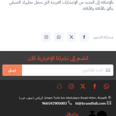
بالإضافة إلى العديد من الإصدارات الفريدة التي تجعل مظهرك الصيفي
يتألق بالأناقة والأناقة.
مشاركة المنشور:
انضم إلى نشرتنا الإخبارية الآن
ارسل
Imam Turki bin Abdulaziz Road Hittin, Riyadh, الرياض (جنوب غرب)
966592905003
hi@brandfull.com
براندفل