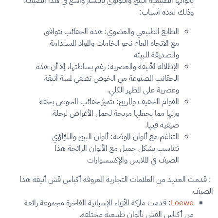
بألوانها الطبيعية البيج واللؤلؤي بانتشار واسع في هذا الصيف،
وذلك لعدة أسباب:
الطابع الطبيعي والعضوي: هذه الحقائب تتوافق
مع الاتجاه العام نحو الخامات والمواد المستدامة
والصديقة للبيئه
الإطلالة الأنيقة والعصرية: رغم بساطتها، إلا أن هذه
الحقائب المصنوعة من الخوص تضفي لمسة أنيقة
وعصرية على المظهر الكلي.
القوام الخفيف والمريح: تتميز حقائب الخوص بخفة
وزنها مما يجعلها مريحة لحمل الأغراض لرحلة
صيفيه فيها.
التناغم مع ألوان الموضة: ألوان البيج واللؤلؤي
تتناسب بشكل جميل مع الألوان الرائجة هذا
الصيف في الملابس والإكسسوارات
: قدمت العديد من العلامات التجارية المعروفة أكياس قش أنيقة هذا
الصيف
Loewe
: قدمت ماركة الأزياء الإسبانية الفاخرة مجموعة رائعة
من أكياس القش بألوان طبيعية مختلفة.