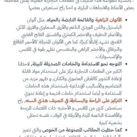
: بالنسبة للموضة هذا الصيف في العلامات التجارية العالمية، يمكن ملاحظة
بعض الأنماط والاتجاهات البارزة، و احنا راح نستعرض بعضها
الألوان الزاهية
والفاتحة النابضة بالحياه
, مثل ألوان
الباستيل واللنن الوردي الناعم والأزرق السماوي والازرق الملكي
والأصفر الخفيف والاخضر الكمثري والفستق الفاتح الفضي
اللامع، تشهد إقبالًا كبيرًا، كما هي الألوان المشرقة كالأحمر الفاقع
والبرتقالي والأخضر الزاهي والبنفسجي تظهر بقوة في الملابس
والإكسسوارات.
التوجه نحو الاستدامة والخامات الصديقة للبيئة,
لاحظنا
الكثير من العلامات التجارية تركز على استخدام مواد قابلة
لإعادة التدوير كالقطن العضوي والكتان, و ظهور مزيد من
التصاميم والأساليب الإبداعية باستخدام هذه الخامات
المستدامة و أيضا استخدام خامات قديمه و إعادة تدوي
التركيز على الراحة والبساطة في الصيف هذي السنه
, راح
نستعىض كثيى من الملابس و الأحذيه ذات القصات المريحة
والأقمشة الناعمة المرنة والأنيقة في الوقت نفسه تحظى
بشعبية كبيرة
كما حظيت الحقائب المصنوعة من الخوص
والتي تتميز