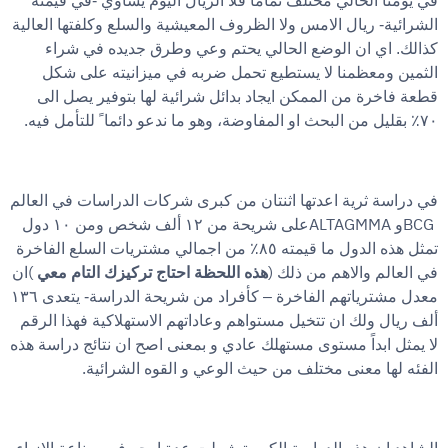
في يومنا الحالي مختلف تماماً فلا الريال اليوم يساوي -في قيمته
الشرائية- ريال الامس ولا الظروف المعيشية والسلع وكلفتها العالية
كذالك. اي ان الوضع الحالي يحتم وعي وطرق جديده في شراء
الثمين ومعظمنا لا يستطيع تحمل ضربه في ميزانيته على شكل
قطعة فاخرة من الممكن ايجاد بدائل شرائية لها بتوفير يصل الى
.
٧٠٪ بقليل من البحث او المفاوضة، وهو ما ندعو دائما ً للتأمل فيه
في دراسة ثرية اعدتها اثنتان من كبرى شركات الدراسات في العالم
ALTAGMMA
BCG
و
على شريحة من ١٢ ألف شخص ومن ١٠ دول
تمثل هذه الدول ما قيمته ٨٥٪ من اجمالي مشتريات السلع الفاخرة
(
)
في العالم والاهم من ذلك
هذه اللحظة احتاج تركيزك التام معي
ان
معدل مشترياتهم الفاخرة – كأفراد من شريحة الدراسة- يتعدى ١٣٦
ألف ريال ولك ان تتخيل مستواهم وعاداتهم الاستهلاكية فهذا الرقم
لا يمثل ابداً مستوى مستهلك عادي و بمعنى اصح ان نتائج دراسة هذه
.
الفئه لها معنى مختلف من حيث الوعي و القوه الشرائية