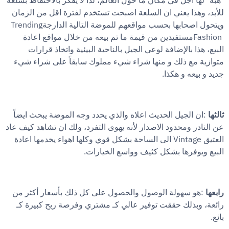
"هبّة" لها اجل في مكان ما حول العالم، لذا لا يفكر بالاحتفاظ بسلعه
للأبد، وهذا يعني ان السلعة اصبحت تستخدم لفترة اقل من الزمان
Trending
ويتحول اصحابها بحسب مواقعهم للموضة التالية الدارجة
Fashion
مستفيدين من قيمة ما تم بيعه من خلال مواقع اعادة
البيع، هذا بالإضافة لوعي الجيل بالناحية البيئية واتخاذ قرارات
متوازية مع ذلك و منها شراء شيء مملوك سابقاً على شراء شيء
.
جديد و بيعه و هكذا
:
ثالثها
ان الجيل الحديث اعلاه والذي يحدد وجه الموضة يبحث ايضاً
عن النادر ومحدود الاصدار لأنه يهوى التفرد، ولك ان تشاهد كيف عاد
Vintage
العتيق
الى الساحة بشكل قوي وكلها اهواء يخدمها اعادة
.
البيع ويوفرها بشكل كثيف وواسع الخيارات
:
رابعها
هو سهولة الوصول والحصول على كل ذلك بأسعار أكثر من
رائعة، وبذلك حققت توفير عالي كـ مشتري وفرصة ربح كبيرة كـ
.
بائع