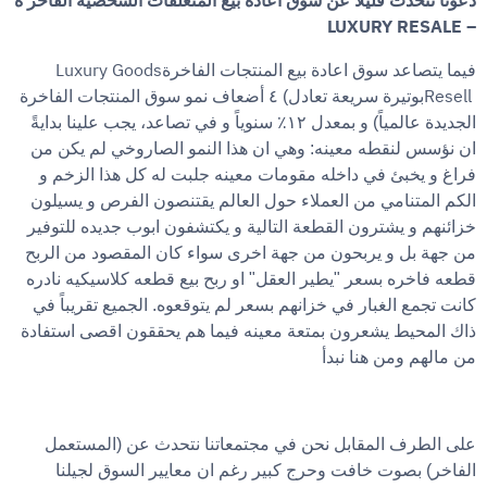
دعونا نتحدث قليلاً عن سوق اعادة بيع المتعلقات الشخصية الفاخر ة
LUXURY RESALE –
Luxury Goods
فيما يتصاعد سوق اعادة بيع المنتجات الفاخرة
Resell
بوتيرة سريعة تعادل) ٤ أضعاف نمو سوق المنتجات الفاخرة
الجديدة عالمياً) و بمعدل ١٢٪ سنوياً و في تصاعد، يجب علينا بدايةً
ان نؤسس لنقطه معينه: وهي ان هذا النمو الصاروخي لم يكن من
فراغ و يخبئ في داخله مقومات معينه جلبت له كل هذا الزخم و
الكم المتنامي من العملاء حول العالم يقتنصون الفرص و يسيلون
خزائنهم و يشترون القطعة التالية و يكتشفون ابوب جديده للتوفير
من جهة بل و يربحون من جهة اخرى سواء كان المقصود من الربح
قطعه فاخره بسعر "يطير العقل" او ربح بيع قطعه كلاسيكيه نادره
كانت تجمع الغبار في خزانهم بسعر لم يتوقعوه. الجميع تقريباً في
ذاك المحيط يشعرون بمتعة معينه فيما هم يحققون اقصى استفادة
من مالهم ومن هنا نبدأ
على الطرف المقابل نحن في مجتمعاتنا نتحدث عن (المستعمل
الفاخر) بصوت خافت وحرج كبير رغم ان معايير السوق لجيلنا