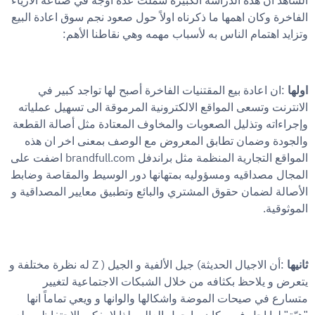
الشاهد ان هذه الدراسة الكبيرة شملت عدة اوجه في صناعة الازياء
الفاخرة وكان اهمها ما ذكرناه اولاً حول صعود نجم سوق اعادة البيع
:
وتزايد اهتمام الناس به لأسباب مهمه وهي نقاطنا الأهم
:
اولها
ان اعادة بيع المقتنيات الفاخرة أصبح لها تواجد كبير في
الانترنت وتسعى المواقع الالكترونية المرموقة الى تسهيل عملياته
وإجراءاته وتذليل الصعوبات والمخاوف المعتادة مثل أصالة القطعة
والجودة وضمان تطابق المعروض مع الوصف بمعنى اخر ان هذه
brandfull.com
المواقع التجارية المنظمة مثل براندفل
اضفت على
المجال مصداقيه ومسؤوليه بمتهانها دور الوسيط والمقاصة وضابط
الأصالة لضمان حقوق المشتري والبائع وتطبيق معايير المصداقية و
.
الموثوقية
Z )
(
:
ثانيها
أن الاجيال الحديثة
جيل الألفية و الجيل
له نظرة مختلفة و
يتعرض و يلاحظ بكثافه من خلال الشبكات الاجتماعية لتغيير
متسارع في صيحات الموضة واشكالها والوانها و ويعي تماماً انها