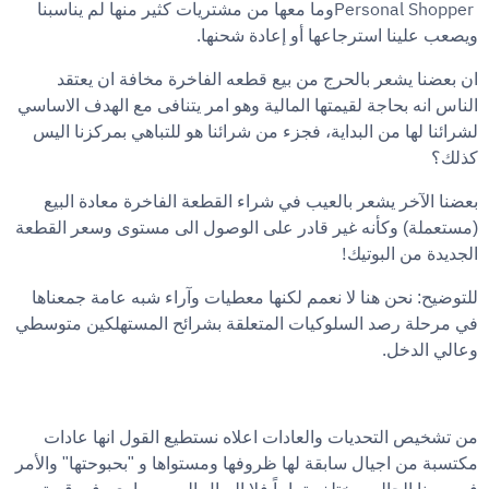
Personal Shopper
وما معها من مشتريات كثير منها لم يناسبنا
.
ويصعب علينا استرجاعها أو إعادة شحنها
ان بعضنا يشعر بالحرج من بيع قطعه الفاخرة مخافة ان يعتقد
الناس انه بحاجة لقيمتها المالية وهو امر يتنافى مع الهدف الاساسي
لشرائنا لها من البداية، فجزء من شرائنا هو للتباهي بمركزنا اليس
كذلك؟
بعضنا الآخر يشعر بالعيب في شراء القطعة الفاخرة معادة البيع
(مستعملة) وكأنه غير قادر على الوصول الى مستوى وسعر القطعة
!
الجديدة من البوتيك
للتوضيح: نحن هنا لا نعمم لكنها معطيات وآراء شبه عامة جمعناها
في مرحلة رصد السلوكيات المتعلقة بشرائح المستهلكين متوسطي
.
وعالي الدخل
من تشخيص التحديات والعادات اعلاه نستطيع القول انها عادات
مكتسبة من اجيال سابقة لها ظروفها ومستواها و "بحبوحتها" والأمر