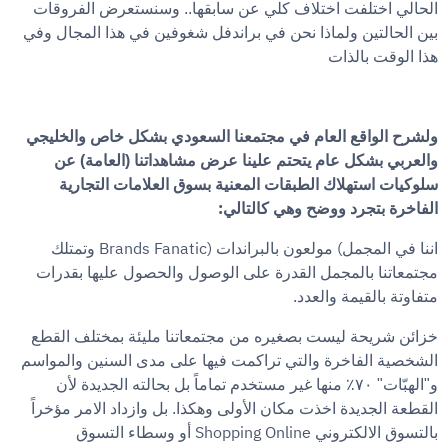
الحالي اختلفت اختلاف كلي عن سابقها.. وسنستعرض الفروقات
بين الحالتين ولماذا نحن في براندفل شغوفين في هذا المجال وفي
هذا الوقت بالذات
ولشرح الواقع العام في مجتمعنا السعودي بشكل خاص والخليجي
والعربي بشكل عام يتحتم علينا عرض مشاهداتنا (العامة) عن
سلوكيات استهلاك الطبقات المعنية بسوق العلامات التجارية
:
الفاخرة بتجرد ووضح وهي كالتالي
Brands Fanatic)
(
اننا في المجمل
مولعون بالبراندات
وتمتلك
مجتمعاتنا بالمجمل القدرة على الوصول والحصول عليها بقدرات
.
متفاوتة بالقيمة والعدد
خزائن شريحة ليست بصغيره من مجتمعاتنا مليئة بمختلف القطع
الشخصية الفاخرة والتي تراكمت فيها على مدى السنين والمواسم
و"الهبّات" ٧٠٪ منها غير مستخدم تماماً بل بحالته الجديدة لأن
القطعة الجديدة اخذت مكان الأولى وهكذا. بل وازداد الامر مؤخراً
Shopping Online
بالتسوق الالكتروني
أو وسطاء التسوق