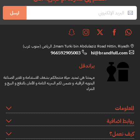
ارسل
Imam Turki bin Abdulaziz Road Hittin, Riyadh, الرياض (جنوب غرب)
966592905003
hi@brandfull.com
براندفل
مهمتنا هي تمديد حياة منتجاتكم بشغف الاستدامة و تقدير الصناعة
اليدويه الراقية، و نضمن لكم السريه التامة و الأمان بالدفع و البيع و
الشراء
المعلومات
روابط اضافية
كيف نعمل؟