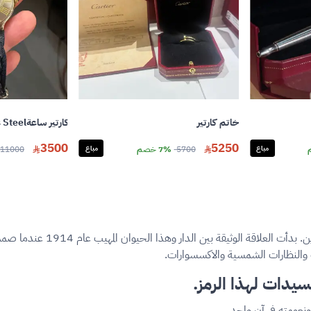
خاتم كارتير
كارتير ساعةCartier Must De Cartier 21 Stainless Steel
3500
5250
مباع
5700
7% خصم
مباع
11000
يُعد النمر أو البانثر الرمز الأي
ت والنظارات الشمسية والاكسسوارات.
سيدات لهذا الرمز.
ونعومته في آن واحد.