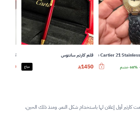
قلم كارتير سانتوس
كارتير نظار
2400
1450
68% خصم
مباع
قوني الأبرز لدار كارتير منذ أوائل القرن العشرين. بدأت العلاقة الوثيقة بين الدار وهذا الحيوان المهيب عام 1914 عندما صممت كارتير أول إعلان لها باستخدام شكل النمر. ومنذ ذلك الحين،