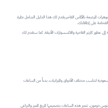
لمجوهرات المرصعة بالألماس الفاخر.يقدم لك هذا الدليل الشامل نظرة
الفخامة على إطلالتك.
لى عطور كارتير الفاخرة والاكسسوارات الأنيقة. كما سنقدم لك
لسعودية لتناسب مختلف الأذواق والميزانيات، بدءاً من الساعات
لويس كارتير ساعة للطيار البرازيلي ألبرتو سانتوس دومون. تتميز هذه الساعات بتصميمها المربع المميز والبراغي