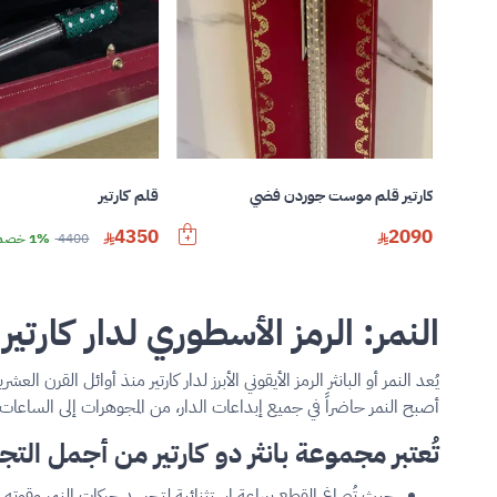
كارتير قلم موست جوردن فضي
قلم كارتير
4350
2090
4400
1% خصم
النمر: الرمز الأسطوري لدار كارتير
أصبح النمر حاضراً في جميع إبداعات الدار، من المجوهرات إلى الساعا
تُعتبر مجموعة بانثر دو كارتير من أجمل التج
حيث تُصاغ القطع ببراعة استثنائية لتجسد حركات النمر وقوته 