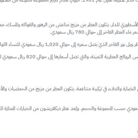
الأسطوري للدار. يتكون العطر من مزيج مناعش من الزهور والفواكه والمسك، مما ي
1,0 ريال سعودي للنساء اللواتي يبحثن عن عطر استثنائي يعكس شخصيتهن القوية.
بالإضافة إلى ذلك، تقدم كارتير مجموع
بين النضارة والدفء في تركيبة متناغمة. يتكون العطر من مزيج من الحمضيات وا
ار عطور كارتير الرجالية في السعودية بين 455 و810 ريال سعودي حسب المجموعة والحجم. ويُعد عطر ديكلاريشون