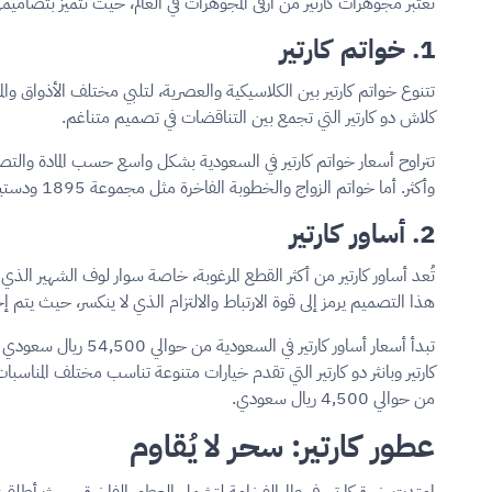
تُعتبر مجوهرات كارتير من أرقى المجوهرات في العالم، حيث تتميز بتصاميمه
1. خواتم كارتير
تتنوع خواتم كارتير بين الكلاسيكية والعصرية، لتلبي مختلف الأذواق 
كلاش دو كارتير التي تجمع بين التناقضات في تصميم متناغم.
وأكثر. أما خواتم الزواج والخطوبة الفاخرة مثل مجموعة 1895 ودستينيه، فتبدأ أسعارها من حوالي 10,000 ريال سعودي وقد تتجاوز 325,000 ريال سعودي للقطع المرصعة بالألماس الاستثنائي.
2. أساور كارتير
تُعد أساور كارتير من أكثر القطع المرغوبة، خاصة سوار لوف الشهير الذ
هذا التصميم يرمز إلى قوة الارتباط والالتزام الذي لا ينكسر، حيث يت
كارتير وبانثر دو كارتير التي تقدم خيارات متنوعة تناسب مختلف المناس
من حوالي 4,500 ريال سعودي.
عطور كارتير: سحر لا يُقاوم
امتدت خبرة كارتير في عالم الفخامة لتشمل العطور الفاخرة، حيث أطلقت الدار عطرها الأول عام 1981. اليوم، تقدم كارتير مجموعة متنوعة من العطور الراقية للرجال