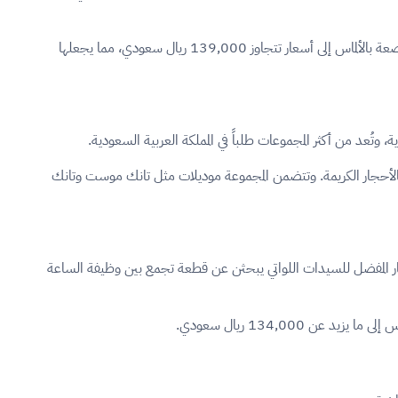
في السعودية، تبدأ أسعار ساعات سانتوس دو كارتير من حوالي 37,000 ريال سعودي للموديلات الفولاذية الكلاسيكية، بينما تصل النسخ الذهبية والمرصعة بالألماس إلى أسعار تتجاوز 139,000 ريال سعودي، مما يجعلها
لى أكثر من 80,000 ريال سعودي للموديلات الذهبية والمرصعة بالأحجار الكريمة. وتتضمن المجموعة موديلات مثل تانك موست وتانك
خيار المفضل للسيدات اللواتي يبحثن عن قطعة تجمع بين وظيفة الساعة