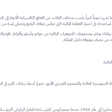
رها تشهد تنوعاً كبيراً يناسب مختلف الفئات، من القطع الكلاسيكية الأنيقة إلى ا
مساعدتك في اختيار القطعة المثالية التي تعكس ذوقك الرفيع وتضفي لمسة من 
نك وبانثر، ومجموعات المجوهرات الراقية من خواتم وأساور وأقراط، بالإضافة إ
اء من مصادر موثوقة داخل المملكة.
تالية:
قة السويسرية العالية والتصميم الفرنسي الأنيق. تتنوع أسعار ساعات كارتير في ا
تُعد مجموعة سانتوس دو كارتير من أشهر مجموعات الدار، حيث تعود بدايتها إلى عام 1904 عندما صمم 