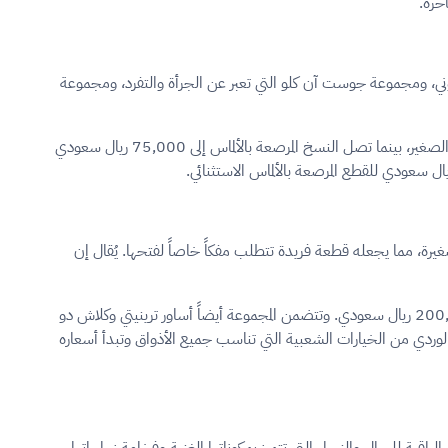
اخرة.
قوني، ومجموعة جوست آن كلو التي تعبر عن الجرأة والتفرد، ومجموعة
تتراوح أسعار خواتم كارتير في السعودية بشكل واسع حسب المادة والتصميم. يبدأ سعر خاتم لوف الكلاسيكي من حوالي 5,850 ريال سعودي للموديل الصغير، بينما تصل النسخ المرصعة بالألماس إلى 75,000 ريال سعودي
صغيرة، مما يجعله قطعة فريدة تتطلب مفكاً خاصاً لفتحها. يُقال إن
تبدأ أسعار أساور كارتير في السعودية من حوالي 54,500 ريال سعودي للسوار الكلاسيكي الذهبي، بينما تصل النسخ المرصعة بالألماس إلى أكثر من 200,000 ريال سعودي. وتتضمن المجموعة أيضاً أساور ترينيتي وكلاش دو
والوردي من الخيارات الشعبية التي تناسب جميع الأذواق وتبدأ أسعاره