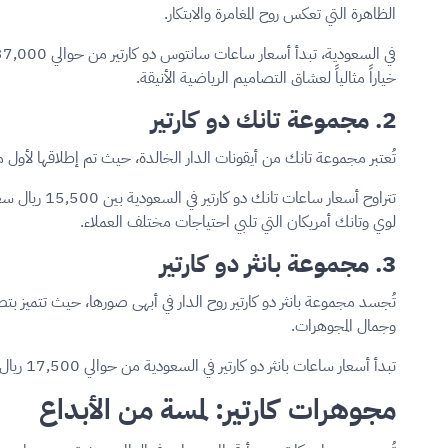
الظاهرة التي تعكس روح المغامرة والابتكار.
خياراً مثالياً لعشاق التصاميم الرياضية الأنيقة.
2. مجموعة تانك دو كارتير
تُعتبر مجموعة تانك من أيقونات الدار الخالدة، حيث تم إطلاقها لأول مرة عام 1917. تتميز بتصميمها المستطيل الأنيق المستوحى من الدبابات العسكرية، وتُعد من أكثر المجموعات طلباً في الممل
لوي وتانك أمريكان التي تلبي احتياجات مختلف العملاء.
3. مجموعة بانثر دو كارتير
تُجسد مجموعة بانثر دو كارتير روح الدار في أبهى صورها، حيث تتميز 
وجمال المجوهرات.
تبدأ أسعار ساعات بانثر دو كارتير في السعودية من حوالي 17,500 ريال سعودي للموديلات الصغيرة الفولاذية، بينما تصل النسخ الذهبية والمرصعة بالماس إلى ما يزيد عن 134,000 ريال سعودي.
مجوهرات كارتير: لمسة من الأبداع