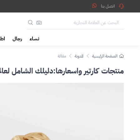
نتجات كارتير واسعارها:دليلك
في المملكة العربية السعودية، يزداد 
اتصل بنا
نساء
رجال
اطف
الصفحة الرئيسية
المدونة
مقالة
منتجات كارتير واسعارها:دليلك الشامل لعالم