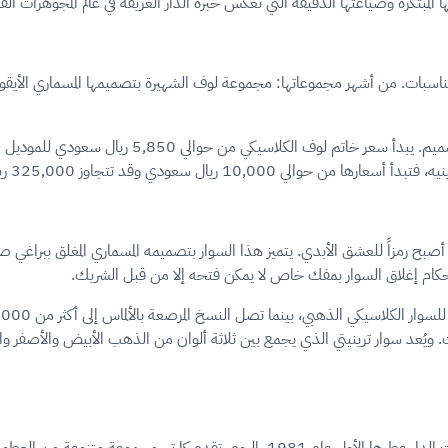
ا المبتكرة وصياغتها الدقيقة التي تعكس خبرة الدار العريقة في عالم المجوهرات الف
والمناسبات. من أشهر مجموعاتها: مجموعة لوف الشهيرة بتصميمها المسماري الأي
ي أصبح رمزاً للعشق الأبدي. يتميز هذا السوار بتصميمه المسماري المغلق ببراغي 
م إحكام إغلاق السوار بمفك خاص لا يمكن فتحه إلا من قبل الشريك.
بات. ويُعد سوار ترينيتي الذي يجمع بين ثلاثة ألوان من الذهب الأبيض والأصفر 
 والنساء التي تتميز بمكوناتها الغنية وفخامة زجاجاتها.