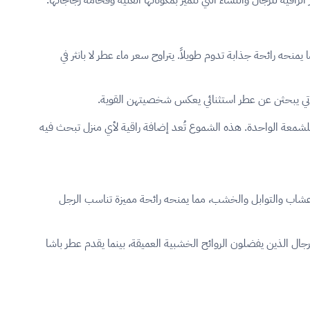
منحه رائحة جذابة تدوم طويلاً. يتراوح سعر ماء عطر لا بانثر في
ة شموعها الفاخرة التي تحمل نفس الروائح العطرية الثمينة، والتي تصل أسعارها إلى حوالي 820 ريال سعودي للشمعة الواحدة. هذه الشموع تُعد إضافة راقية لأي منزل تبحث فيه
لأعشاب والتوابل والخشب، مما يمنحه رائحة مميزة تناسب الرجل
 من الخيارات الممتازة للرجال الذين يفضلون الروائح الخشبية العميقة، بينما يقدم عطر باشا