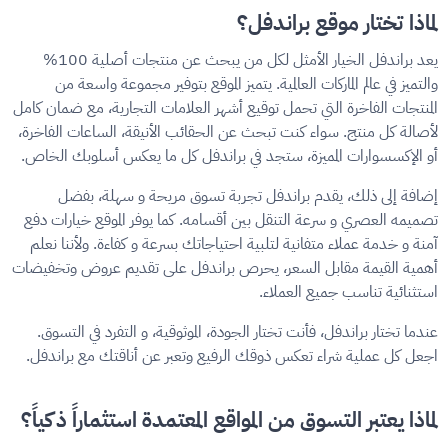
لماذا تختار موقع براندفل؟
يعد
براندفل
الخيار الأمثل لكل من يبحث عن منتجات أصلية 100%
والتميز في عالم الماركات العالمية. يتميز الموقع بتوفير مجموعة واسعة من
المنتجات الفاخرة التي تحمل توقيع أشهر العلامات التجارية، مع ضمان كامل
لأصالة كل منتج. سواء كنت تبحث عن الحقائب الأنيقة، الساعات الفاخرة،
أو الإكسسوارات المميزة، ستجد في براندفل كل ما يعكس أسلوبك الخاص.
إضافة إلى ذلك، يقدم براندفل تجربة تسوق مريحة و سهلة، بفضل
تصميمه العصري و سرعة التنقل بين أقسامه. كما يوفر الموقع خيارات دفع
آمنة و خدمة عملاء متفانية لتلبية احتياجاتك بسرعة و كفاءة. ولأننا نعلم
أهمية القيمة مقابل السعر، يحرص براندفل على تقديم عروض وتخفيضات
استثنائية تناسب جميع العملاء.
عندما تختار براندفل، فأنت تختار الجودة، الموثوقية، و التفرد في التسوق.
اجعل كل عملية شراء تعكس ذوقك الرفيع وتعبر عن أناقتك مع براندفل.
لماذا يعتبر التسوق من المواقع المعتمدة استثماراً ذكياً؟