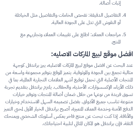
إثبات أصالة.
التفاصيل الدقيقة:
تفحص الخامات والتفاصيل مثل الخياطة
أو النقوش التي تدل على الجودة العالية.
مراجعات العملاء:
اطلع على تقييمات العملاء وتجاربهم مع
المنتج.
افضل موقع لبيع الماركات الاصليه:
عند البحث عن افضل موقع لبيع الماركات الاصليه، يبرز براندفل كوجهة
مثالية تجمع بين الجودة والموثوقية. يتميز الموقع بتوفير مجموعة واسعة من
المنتجات الأصلية التي تحمل توقيع أشهر العلامات التجارية العالمية، بما في
ذلك الأزياء، الإكسسوارات، الأحذية، والحقائب. يلتزم براندفل بتقديم تجربة
تسوق فريدة من نوعها من خلال ضمان أصالة المنتجات وتوفير خيارات
متنوعة تناسب جميع الأذواق. بفضل تصميمه السهل الاستخدام وخيارات
الدفع الآمنة وخدمة العملاء المتميزة، أصبح براندفل الخيار الأول لمحبي التميز
والأناقة. إذا كنت تبحث عن منتج فاخر يعكس أسلوبك الشخصي ويمنحك
الثقة، فإن براندفل هو المكان المثالي لتلبية احتياجاتك.