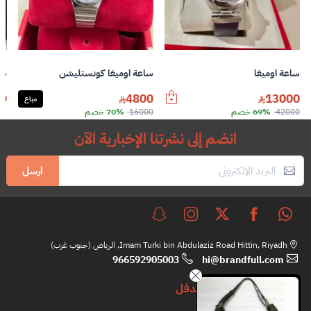
ساعة اوميغا
ساعة اوميغا كونستليشن
سا
0
4800
13000
مباع
42000
69% خصم
16000
70% خصم
انضم إلى نشرتنا الإخبارية الآن
ارسل
Imam Turki bin Abdulaziz Road Hittin, Riyadh, الرياض (جنوب غرب)
966592905003
hi@brandfull.com
براندفل