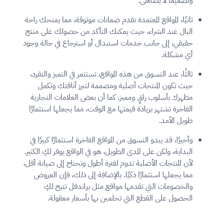
وتصميماً لا يُضاهى.
ثانيًا
، المواقع المعتمدة تقدم
ضمانات موثوقة
، مما يمنحك راحة
البال عند الشراء، حيث يمكنك التأكد من حصولك على منتج
حقيقي، إلى جانب خدمات استبدال أو استرجاع في حالة وجود
أي مشكلة.
ثالثًا
، عند التسوق من هذه المواقع، تستثمر في
التميز والتفرد
،
حيث تكون المنتجات أصلية ومصممة لتبرز أناقتك وتكمل
مظهرك بأسلوب راقٍ ومميز. كما أن بعض العلامات التجارية
الفاخرة تشتهر بزيادة قيمتها مع الوقت، مما يجعلها استثمارًا
طويل الأمد.
وأخيرًا
، قد يبدو التسوق من المواقع الفاخرة استثمارًا كبيرًا في
البداية، ولكن على المدى الطويل، هو في الواقع يوفر لكِ الكثير.
لأن المنتجات الأصلية تدوم لفترة أطول وتحتاج إلى صيانة أقل،
مما يجعلها استثمارًا ذكيًا. بالإضافة إلى ذلك، فإن العروض
والخصومات التي تقدمها مواقع مثل براندفل تتيح لكِ
الحصول على القطع التي تحلمين بها بأسعار معقولة.