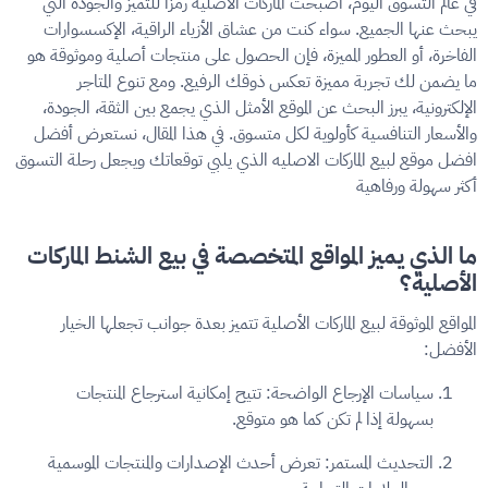
في عالم التسوق اليوم، أصبحت الماركات الأصلية رمزًا للتميز والجودة التي
يبحث عنها الجميع. سواء كنت من عشاق الأزياء الراقية، الإكسسوارات
الفاخرة، أو العطور المميزة، فإن الحصول على منتجات أصلية وموثوقة هو
ما يضمن لك تجربة مميزة تعكس ذوقك الرفيع. ومع تنوع المتاجر
الإلكترونية، يبرز البحث عن الموقع الأمثل الذي يجمع بين الثقة، الجودة،
والأسعار التنافسية كأولوية لكل متسوق. في هذا المقال، نستعرض أفضل
افضل موقع لبيع الماركات الاصليه الذي يلبي توقعاتك ويجعل رحلة التسوق
أكثر سهولة ورفاهية
ما الذي يميز المواقع المتخصصة في بيع الشنط الماركات
الأصلية؟
المواقع الموثوقة لبيع الماركات الأصلية تتميز بعدة جوانب تجعلها الخيار
الأفضل:
سياسات الإرجاع الواضحة:
تتيح إمكانية استرجاع المنتجات
بسهولة إذا لم تكن كما هو متوقع.
التحديث المستمر:
تعرض أحدث الإصدارات والمنتجات الموسمية