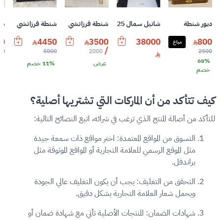
ديور شنطة
شانيل سمال 25 حقيبة بلون رمادي داكن من الجلد المدبوغ القديم من الذهب العتيق
شنطة فرزاتشي
شنطة فرزاتشي
شن
0
4450
3500
38000
800
مباع
/
00
5000
2000
2500
68%
عرض
11% خصم
0%
خصم
كيف تتأكد من أن الماركات التي تشتريها أصلية؟
للتأكد من أصالة المنتج الذي ترغب في شرائه، اتبع النصائح التالية:
التسوق من المواقع المعتمدة:
اختر مواقع ذات سمعة جيدة
مثل الموقع الرسمي للعلامة التجارية أو المواقع الموثوقة مثل
براندفل
.
التحقق من التغليف:
يجب أن يكون التغليف عالي الجودة
ويحمل شعار العلامة التجارية بشكل دقيق.
شهادات الضمان:
المنتجات الأصلية تأتي مع شهادة ضمان أو