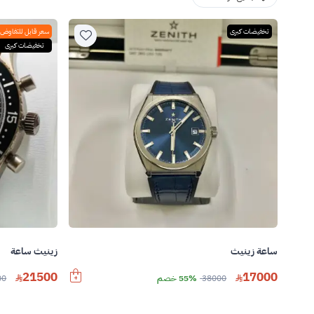
تخفيضات كبرى
سعر قابل للتفاوض
تخفيضات كبرى
ساعة زينيث
زينيث ساعة
21500
17000
38000
55% خصم
00