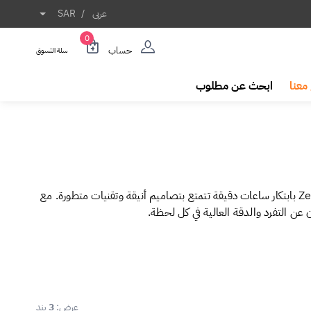
عربى
/
SAR
0
حساب
سلة التسوق
معنا
ابحث عن مطلوب
استمتع بجمال صناعة الساعات السويسرية مع Zenith، العلامة التي تجمع بين التميز والحرفية العالية في كل ساعة. منذ عام 1865، تتميز Zenith بابتكار ساعات دقيقة تتمتع بتصاميم أنيقة وتقنيات متطورة. مع
عرض:
3
بند