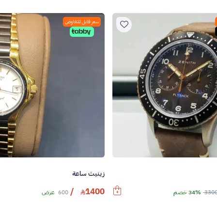
سعر قابل للتفاوض
زينيث ساعة
/
1400
330
34% خصم
600
عرض