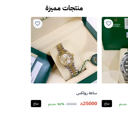
منتجات مميزة
ساعة رولكس
25000
مباع
30000
16% خصم
مباع