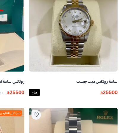
ساعة رولكس ديت جست
رولكس ساعة او
25500
25500
مباع
00
سعر قابل للتفاوض