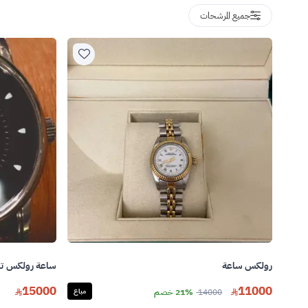
جميع المرشحات
رولكس ساعة
ساعة رولكس تش
15000
11000
14000
21% خصم
مباع