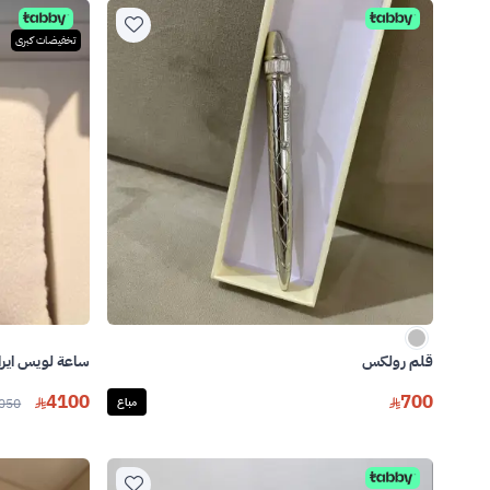
تخفيضات كبرى
قلم رولكس
ساعة لويس ايرا
4100
700
مباع
050