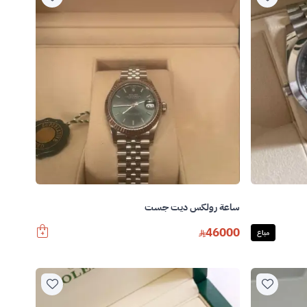
ساعة رولكس ديت جست
46000
مباع