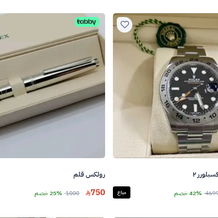
بلورر ٢
رولكس قلم
750
469
42% خصم
مباع
1000
25% خصم