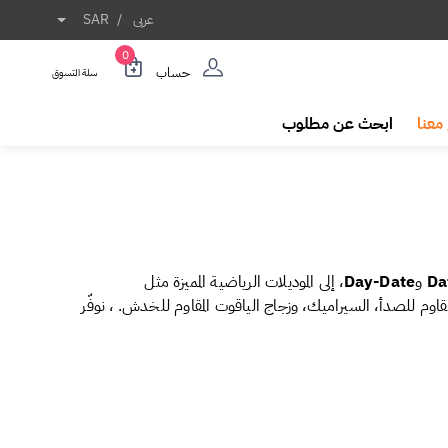
عربى
/
SAR
0
حساب
سلة التسوق
معنا
ابحث عن مطلوب
Da
و
Day-Date
، إلى الموديلات الرياضية المميزة مثل
وم للصدأ، السيراميك، وزجاج الياقوت المقاوم للخدش. ، نوفّر
الدة.