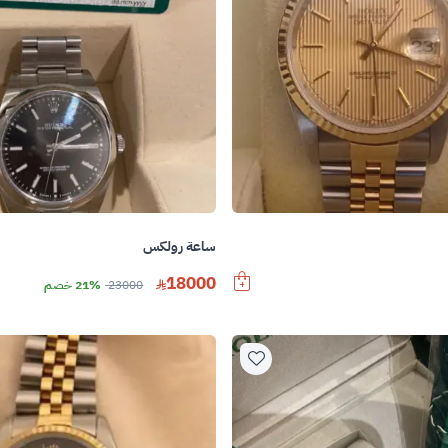
ساعة رولكس
18000
23000
21% خصم