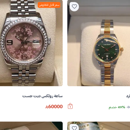
سعر قابل للتفاوض
رد
ساعة رولكس ديت جست
60000
8
49% خصم