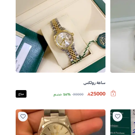
ساعة رولكس
25000
30000
16% خصم
مباع