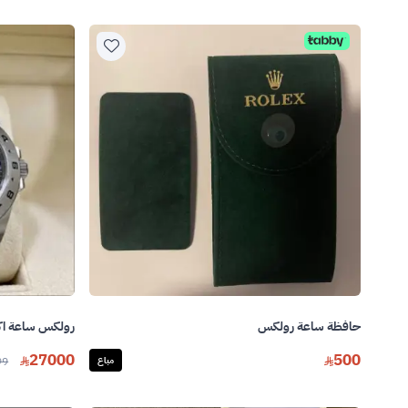
حافظة ساعة رولكس
رولكس ساعة اكس
27000
500
مباع
99