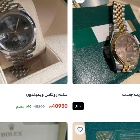
ديت جست
ساعة رولكس ويمبلدون
40950
مباع
45300
9% خصم