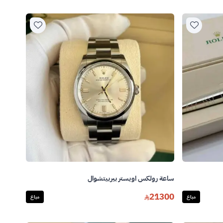
ساعة رولكس اويستر بيربيتشوال
21300
مباع
مباع