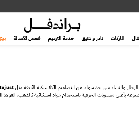
ق اونلاين بأفضل سعر
ال
الماركات
نادر و عتيق
خدمة الترميم
فحص الأصالة
بيع 
لرجال والنساء على حد سواء، من التصاميم الكلاسيكية الأنيقة مثل
tejust
عة بأعلى مستويات الحرفية باستخدام مواد استثنائية كالذهب، الفولاذ المقا
وبأسعار تنافسية، لتتيح لك فرصة اقتناء ساعة تحمل قيمة تاريخية وفخامة خ