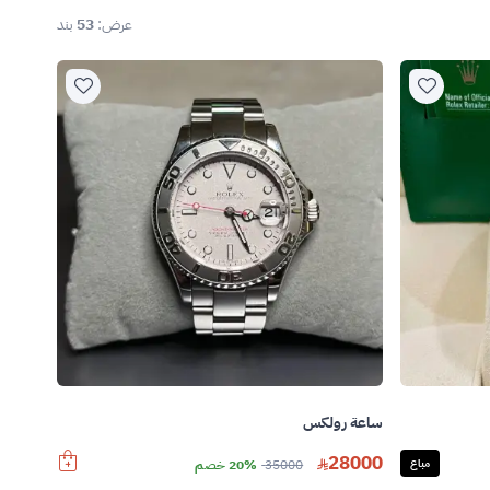
عرض:
53
بند
ساعة رولكس
28000
مباع
35000
20% خصم