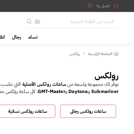
اعات رولكس الأصلية : تسو
اتصل بنا
نساء
رجال
اطف
الصفحة الرئيسية
رولكس
رولكس
نوفّر لك مجموعة واسعة من
ساعات رولكس الأصلية
التي تناسب ا
Submariner
و
Daytona
و
GMT-Master
. كل ساعة رولكس مصنو
أيضًا خيارات من
ساعات رولكس المستعملة
الأصلية بحالة ممتازة 
ساعات رولكس رجالي
ساعات رولكس نسائية