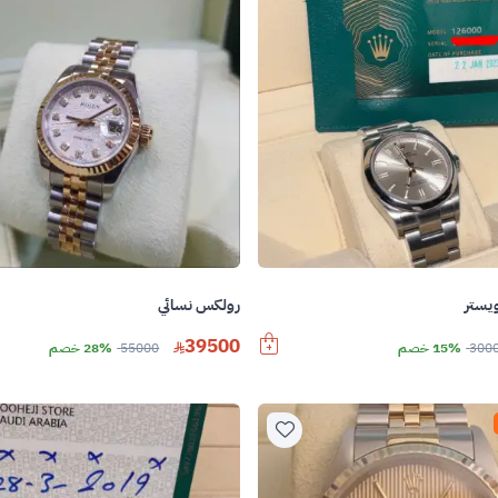
يستر
رولكس نسائي
39500
300
15% خصم
55000
28% خصم