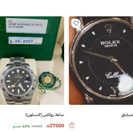
يليني
ساعة رولكس إكسبلورر2
37500
44000
14% خصم