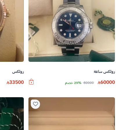
رولكس ساعة
رولكس
33500
60000
80000
25% خصم