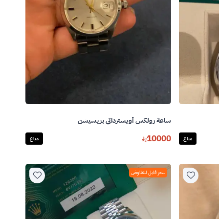
ساعة رولكس أويسترداتي بريسيشن
10000
مباع
مباع
سعر قابل للتفاوض