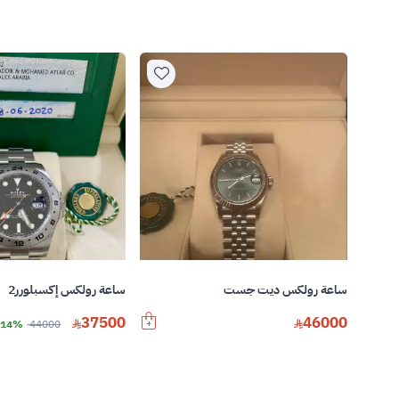
ساعة رولكس ديت جست
ساعة رولكس إكسبلورر2
37500
46000
44000
14% خصم