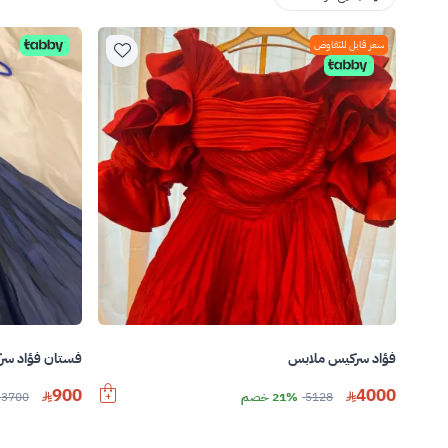
سعر قابل للتفاوض
فؤاد سركيس ملابس
فستان فؤاد سر
900
4000
5128
21% خصم
3700