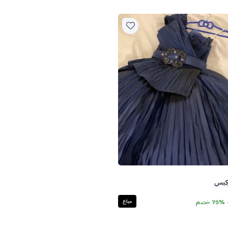
كيس
75% خصم
مباع