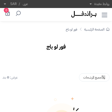
ور لو باج
روابط مفيدة
عربى
/
SAR
0
الصفحة الرئيسية
فور لو باج
فور لو باج
عرض:
0
بند
جميع المرشحات