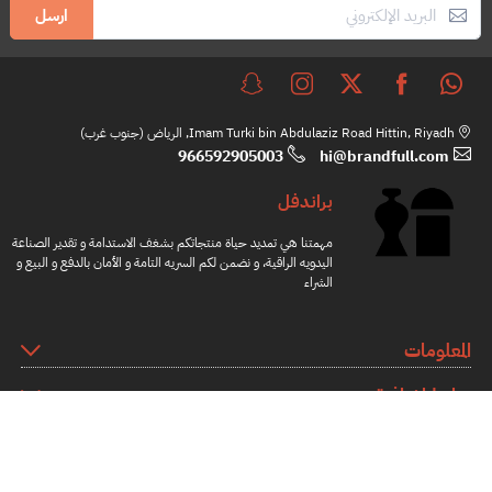
ارسل
Imam Turki bin Abdulaziz Road Hittin, Riyadh, الرياض (جنوب غرب)
966592905003
hi@brandfull.com
براندفل
مهمتنا هي تمديد حياة منتجاتكم بشغف الاستدامة و تقدير الصناعة
اليدويه الراقية، و نضمن لكم السريه التامة و الأمان بالدفع و البيع و
الشراء
المعلومات
روابط اضافية
كيف نعمل؟