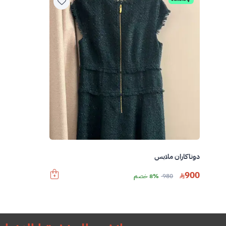
دوناكاران ملابس
900
980
8% خصم