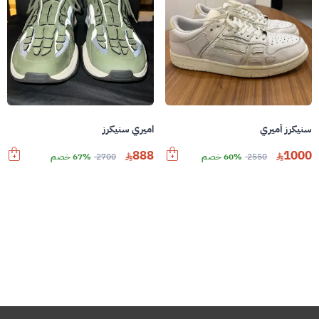
سنيكرز أميري
اميري سنيكرز
888
1000
2550
60% خصم
2700
67% خصم