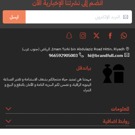
انضم إلى نشرتنا الإخبارية الآن
ارسل
Imam Turki bin Abdulaziz Road Hittin, Riyadh, الرياض (جنوب غرب)
966592905003
hi@brandfull.com
براندفل
مهمتنا هي تمديد حياة منتجاتكم بشغف الاستدامة و تقدير الصناعة
اليدويه الراقية، و نضمن لكم السريه التامة و الأمان بالدفع و البيع و
الشراء
المعلومات
روابط اضافية
كيف نعمل؟