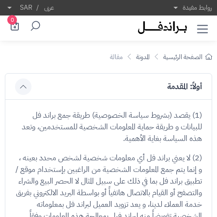
ياسة الخصوصية
روابط مفيدة
عربى
/
SAR
0
الصفحة الرئيسية
المدونة
مقالة
أولاً: المقدمة
(1) يقصد (بشروط سياسة الخصوصية) طريقة جمع براند فل
للبيانات و طريقة حماية المعلومات الشخصية للمستخدمين، وتعد
هذه السياسة بغاية الأهمية.
(2) لا يعني براند فل أي معلومات شخصية لشخص محدد بعينه ،
و إنما يتم جمع المعلومات الشخصية من الراغبين بإستخدام موقع /
تطبيق براند فل بما في ذلك على سبيل المثال لا الحصر البيع والشراء
والتصفح أو القيام بالاتصال هاتفياً أو بواسطة البريد الالكتروني بفريق
خدمة العملاء لدينا، و يعد تزويد العميل لبراند فل بمعلوماته
الشخصية تفويضاً منه لبراند فيل بمعالجة هذه المعلومات وفقاً