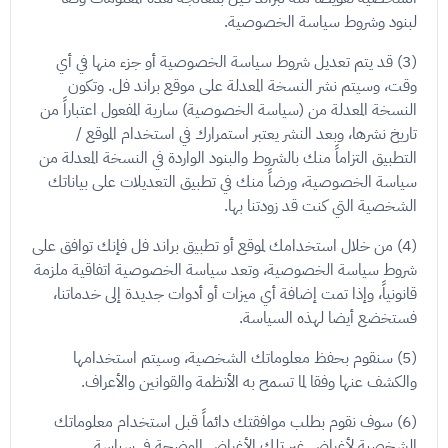
لبنود وشروط سياسة الخصوصية.
(3) قد يتم تعديل شروط سياسة الخصوصية أو جزء منها في أي
وقت، وسيتم نشر النسخة المعدلة على موقع براند فل. وتكون
النسخة المعدلة من (سياسة الخصوصية) سارية المفعول اعتباراً من
تاريخ نشرها، وبعد النشر يعتبر استمرارك في استخدام الموقع /
التطبيق التزاماً منك بالشروط والبنود الواردة في النسخة المعدلة من
سياسة الخصوصية، ورضاً منك في تطبيق التعديلات على بياناتك
الشخصية التي كنت قد زودتنا بها.
(4) من خلال استخدامك لموقع أو تطبيق براند فل فإنك توافق على
شروط سياسة الخصوصية، وتعد سياسة الخصوصية اتفاقية ملزمة
قانونياً، وإذا تمت إضافة أي ميزات أو أدوات جديدة إلى خدماتنا،
فستخضع أيضا لهذه السياسة.
(5) سنقوم بحفظ معلوماتك الشخصية، وسيتم استخدامها
والكشف عنها وفقا لما تسمح به الأنظمة والقوانين والأعراف.
(6) سوف نقوم بطلب موافقتك دائماً قبل استخدام معلوماتك
الشخصية لأغراض غير تلك الأغراض الموضحة في سياسة