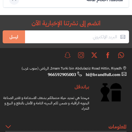
انضم إلى نشرتنا الإخبارية الآن
ارسل
Imam Turki bin Abdulaziz Road Hittin, Riyadh, الرياض (جنوب غرب)
966592905003
hi@brandfull.com
براندفل
مهمتنا هي تمديد حياة منتجاتكم بشغف الاستدامة و تقدير الصناعة
اليدويه الراقية، و نضمن لكم السريه التامة و الأمان بالدفع و البيع و
الشراء
المعلومات